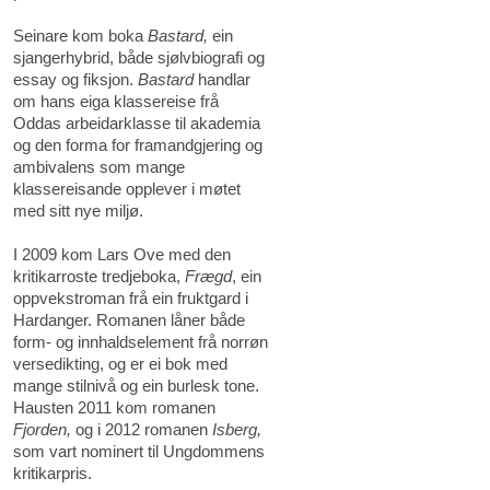
Seinare kom boka
Bastard,
ein
sjangerhybrid, både sjølvbiografi og
essay og fiksjon.
Bastard
handlar
om hans eiga klassereise frå
Oddas arbeidarklasse til akademia
og den forma for framandgjering og
ambivalens som mange
klassereisande opplever i møtet
med sitt nye miljø.
I 2009 kom Lars Ove med den
kritikarroste tredjeboka,
Frægd
, ein
oppvekstroman frå ein fruktgard i
Hardanger. Romanen låner både
form- og innhaldselement frå norrøn
versedikting, og er ei bok med
mange stilnivå og ein burlesk tone.
Hausten 2011 kom romanen
Fjorden,
og i 2012 romanen
Isberg,
som vart nominert til Ungdommens
kritikarpris.