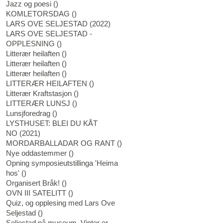
Jazz og poesi
(
)
KOMLETORSDAG
(
)
LARS OVE SELJESTAD
(
2022
)
LARS OVE SELJESTAD -
OPPLESNING
(
)
Litterær heilaften
(
)
Litterær heilaften
(
)
Litterær heilaften
(
)
LITTERÆR HEILAFTEN
(
)
Litterær Kraftstasjon
(
)
LITTERÆR LUNSJ
(
)
Lunsjforedrag
(
)
LYSTHUSET: BLEI DU KÅT
NO
(
2021
)
MORDARBALLADAR OG RANT
(
)
Nye oddastemmer
(
)
Opning symposieutstillinga 'Heima
hos'
(
)
Organisert Bråk!
(
)
OVN III SATELITT
(
)
Quiz, og opplesing med Lars Ove
Seljestad
(
)
Seljestad på museum. Vinter er