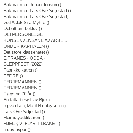
Bokprat med Johan Jönson
(
)
Bokprat med Lars Ove Seljestad
(
)
Bokprat med Lars Ove Seljestad,
ved Aslak Sira Myhre
(
)
Debatt om boklov
(
)
DEI PERSONLEGE
KONSEKVENSANE AV ARBEID
UNDER KAPITALEN
(
)
Det store klassehatet
(
)
EITRANES - ODDA -
SLEPPFEST
(
2022
)
Fabrikkdiktaren
(
)
FEDRE
(
)
FERJEMANNEN
(
)
FERJEMANNEN
(
)
Fløgstad 70 år
(
)
Forfattarbesøk av Bjørn
Ingvaldsen, Marit Nicolaysen og
Lars Ove Seljestad
(
)
Heimstyaddiktaren
(
)
HJELP, VI FLYR TILBAKE
(
)
Industrispor
(
)