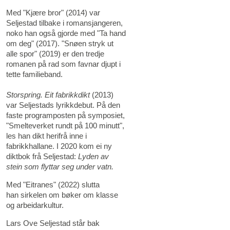
Med "Kjære bror" (2014) var
Seljestad tilbake i romansjangeren,
noko han også gjorde med "Ta hand
om deg" (2017). "Snøen stryk ut
alle spor" (2019) er den tredje
romanen på rad som favnar djupt i
tette familieband.
Storspring. Eit fabrikkdikt
(2013)
var Seljestads lyrikkdebut. På den
faste programposten på symposiet,
"Smelteverket rundt på 100 minutt",
les han dikt herifrå inne i
fabrikkhallane. I 2020 kom ei ny
diktbok frå Seljestad:
Lyden av
stein som flyttar seg under vatn.
Med "Eitranes" (2022) slutta
han sirkelen om bøker om klasse
og arbeidarkultur.
Lars Ove Seljestad står bak