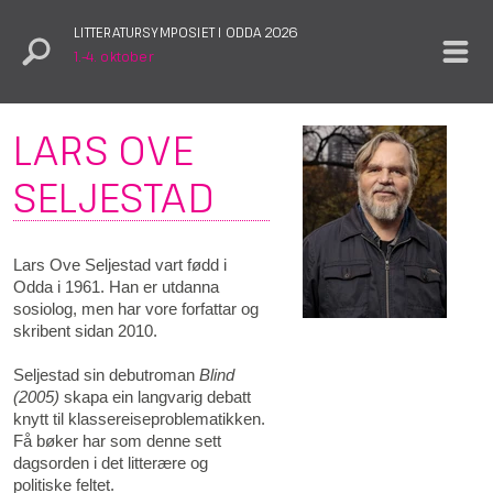
LITTERATURSYMPOSIET I ODDA 2026
1.–4. oktober
LARS OVE
SELJESTAD
Lars Ove Seljestad vart fødd i
Odda i 1961. Han er utdanna
sosiolog, men har vore forfattar og
skribent sidan 2010.
Seljestad sin debutroman
Blind
(2005)
skapa ein langvarig debatt
knytt til klassereiseproblematikken.
Få bøker har som denne sett
dagsorden i det litterære og
politiske feltet.