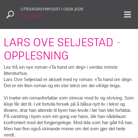
LITTERATURSYMPOSIET I ODDA 2026
1.–4. oktober
LARS OVE SELJESTAD -
OPPLESNING
Les frå sin nye roman «Ta hand om deg» i verdas minste
litteraturhus.
Lars Ove Seljestad er aktuell med ny roman: «Ta hand om deg».
Det er ein liten roman og ein stor tekst om dei viktige tinga.
Vi møter ein romanforfattar som strevar med liv og skriving. Som
ikkje får det til. I eit fortvila forsøk på å blåsa nytt liv i tekst og
tilvære, drar han attende til byen han levde i før han blei forfattar.
På vandring i byen som ein gong var hans, blir han nådelaust
konfrontert med det forgjengelege. Med tida som har gått frå han.
Men han finn også skinande minne om det som gjer det heile
verdt.