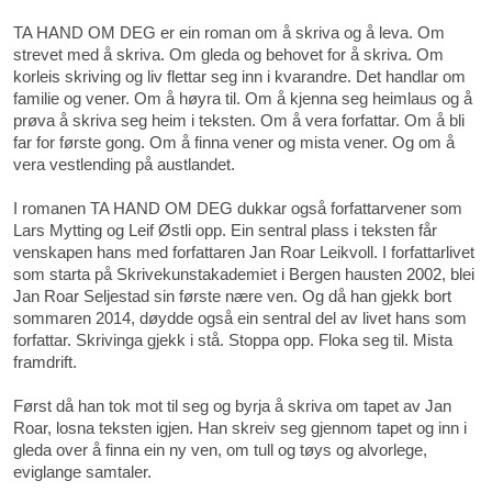
TA HAND OM DEG er ein roman om å skriva og å leva. Om
strevet med å skriva. Om gleda og behovet for å skriva. Om
korleis skriving og liv flettar seg inn i kvarandre. Det handlar om
familie og vener. Om å høyra til. Om å kjenna seg heimlaus og å
prøva å skriva seg heim i teksten. Om å vera forfattar. Om å bli
far for første gong. Om å finna vener og mista vener. Og om å
vera vestlending på austlandet.
I romanen TA HAND OM DEG dukkar også forfattarvener som
Lars Mytting og Leif Østli opp. Ein sentral plass i teksten får
venskapen hans med forfattaren Jan Roar Leikvoll. I forfattarlivet
som starta på Skrivekunstakademiet i Bergen hausten 2002, blei
Jan Roar Seljestad sin første nære ven. Og då han gjekk bort
sommaren 2014, døydde også ein sentral del av livet hans som
forfattar. Skrivinga gjekk i stå. Stoppa opp. Floka seg til. Mista
framdrift.
Først då han tok mot til seg og byrja å skriva om tapet av Jan
Roar, losna teksten igjen. Han skreiv seg gjennom tapet og inn i
gleda over å finna ein ny ven, om tull og tøys og alvorlege,
eviglange samtaler.