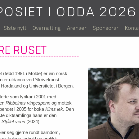
POSIET I ODDA 2026
Siste nytt
Overnatting
Arenaer
Sponsorar
Konta
RE RUSET
 (fødd 1981 i Molde) er ein norsk
Han er utdanna ved Skrivekunst-
 Hordaland og Universitetet i Bergen.
erte som lyrikar i 2001 med
gen
Ribbeinas vingespenn
og mottok
pendet i 2005 for boka
Kims lek
. Den
iste diktsamlinga hans er den
e
Stjålet venn
(2024).
ier seg gjerne rundt barndom,
eskelege forhold og erotikk.