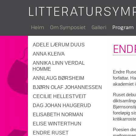
LITTERATURSYM
Heim
Om Symposiet
Galleri
Program
END
ADELE LÆRUM DUUS
ANNA KLEIVA
ANNIKA LINN VERDAL
HOMME
Endre Ruset
forfattar. 
ANNLAUG BØRSHEIM
akademiet i
BJØRN OLAF JOHANNESSEN
Ruset debut
CECILIE HELLESTVEIT
diktsamlin
DAG JOHAN HAUGERUD
Bjørnsonsti
foreløpig s
ELISABETH NORMAN
kritikarrost
ELISE WINTERTHUN
Poesien dre
ENDRE RUSET
mellommenn