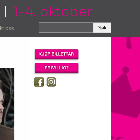
|
1.–4. oktober
kt oss