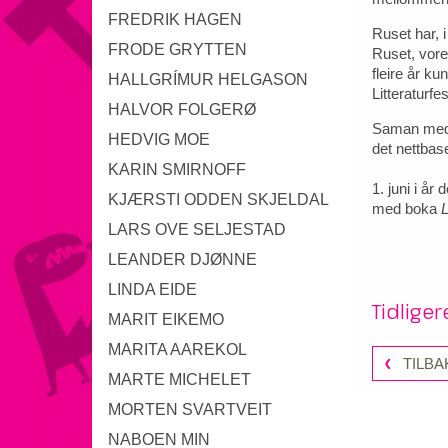
FREDRIK HAGEN
Ruset har, i
FRODE GRYTTEN
Ruset, vore 
fleire år ku
HALLGRÍMUR HELGASON
Litteraturfes
HALVOR FOLGERØ
Saman med 
HEDVIG MOE
det nettbase
KARIN SMIRNOFF
1. juni i å
KJÆRSTI ODDEN SKJELDAL
med boka
L
LARS OVE SELJESTAD
LEANDER DJØNNE
LINDA EIDE
Tidlige
MARIT EIKEMO
MARITA AAREKOL
TILBA
MARTE MICHELET
MORTEN SVARTVEIT
NABOEN MIN