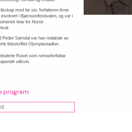
 likskap med far sin, forfatteren Arne
involvert i Bjørnsonfestivalen, og var i
nstnerisk leiar for Norsk
tival.
Peder Samdal var han redaktør av
rte tidsskriftet
Olympiastadion
.
r debuterte Ruset som romanforfattar
øpende villsvin
.
re program
KE