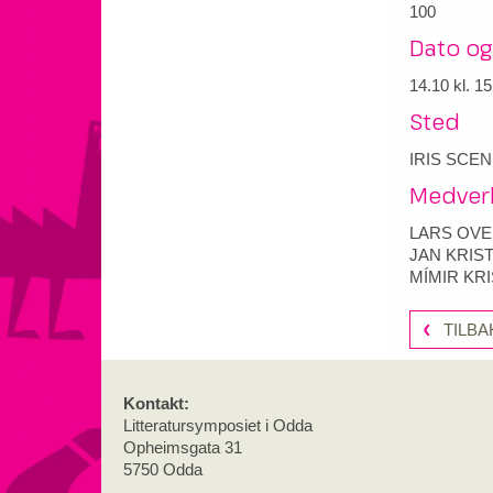
100
Dato og
14.10
kl. 15
Sted
IRIS SCE
Medver
LARS OVE
JAN KRIS
MÍMIR KR
TILBA
Kontakt:
Litteratursymposiet i Odda
Opheimsgata 31
5750 Odda