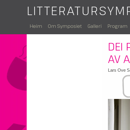
LITTERATURSYM
Heim
Om Symposiet
Galleri
Program
DEI
AV 
Lars Ove Se