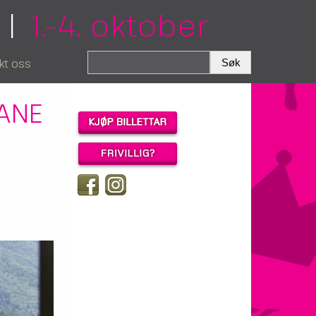
|
1.–4. oktober
kt oss
ANE