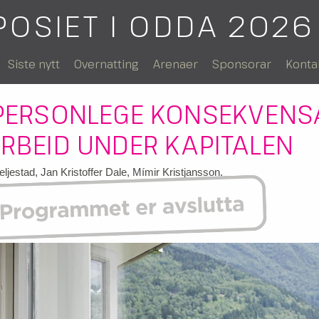
POSIET I ODDA 2026
Siste nytt
Overnatting
Arenaer
Sponsorar
Konta
 PERSONLEGE KONSEKVENS
ARBEID UNDER KAPITALEN
ljestad, Jan Kristoffer Dale, Mímir Kristjansson.