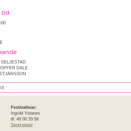
 tid
:00
NE
kande
 SELJESTAD
TOFFER DALE
ISTJÁNSSON
KE
Festivalleiar:
Ingvild Ystanes
tlf. 48 00 39 58
Send epost