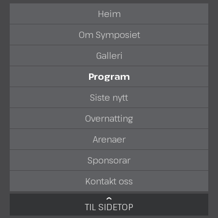
Heim
Om Symposiet
Galleri
Program
Siste nytt
Overnatting
Arenaer
Sponsorar
Kontakt oss
TIL SIDETOP