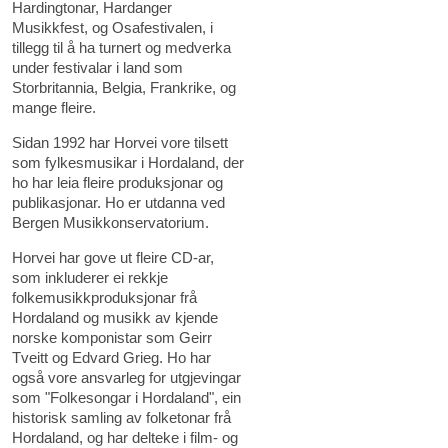
Hardingtonar, Hardanger
Musikkfest, og Osafestivalen, i
tillegg til å ha turnert og medverka
under festivalar i land som
Storbritannia, Belgia, Frankrike, og
mange fleire.
Sidan 1992 har Horvei vore tilsett
som fylkesmusikar i Hordaland, der
ho har leia fleire produksjonar og
publikasjonar. Ho er utdanna ved
Bergen Musikkonservatorium.
Horvei har gove ut fleire CD-ar,
som inkluderer ei rekkje
folkemusikkproduksjonar frå
Hordaland og musikk av kjende
norske komponistar som Geirr
Tveitt og Edvard Grieg. Ho har
også vore ansvarleg for utgjevingar
som "Folkesongar i Hordaland", ein
historisk samling av folketonar frå
Hordaland, og har delteke i film- og