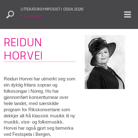
LITTERATURSYMPOSIET I ODDA 2026
1.–4. oktober
REIDUN
HORVEI
Reidun Horvei har utmerkt seg som
ein dyktig frilans sopran og
folkesongar i Noreg. Ho har
gjennomført konsertturnear over
heile landet, med særskilde
program for Rikskonsertane som
dekkjer alt frå klassisk musikk til ny
musikk, vise- og folkemusikk.
Horvei har også gjort seg bemerka
ved Festspela i Bergen,