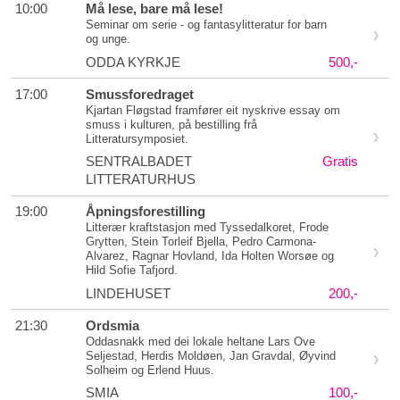
10:00
Må lese, bare må lese!
Seminar om serie - og fantasylitteratur for barn
og unge.
ODDA KYRKJE
500,-
17:00
Smussforedraget
Kjartan Fløgstad framfører eit nyskrive essay om
smuss i kulturen, på bestilling frå
Litteratursymposiet.
SENTRALBADET
Gratis
LITTERATURHUS
19:00
Åpningsforestilling
Litterær kraftstasjon med Tyssedalkoret, Frode
Grytten, Stein Torleif Bjella, Pedro Carmona-
Alvarez, Ragnar Hovland, Ida Holten Worsøe og
Hild Sofie Tafjord.
LINDEHUSET
200,-
21:30
Ordsmia
Oddasnakk med dei lokale heltane Lars Ove
Seljestad, Herdis Moldøen, Jan Gravdal, Øyvind
Solheim og Erlend Huus.
SMIA
100,-