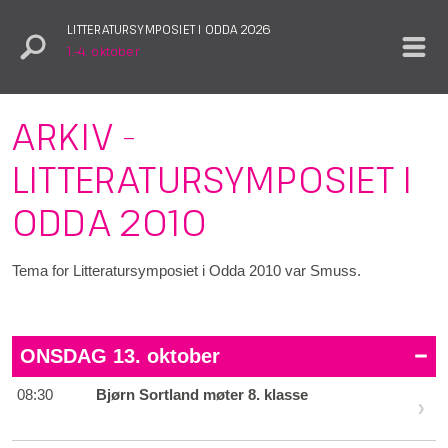
LITTERATURSYMPOSIET I ODDA 2026
1.–4. oktober
ARKIV -
LITTERATURSYMPOSIET I
ODDA 2010
Tema for Litteratursymposiet i Odda 2010 var Smuss.
ONSDAG
13. oktober
08:30
Bjørn Sortland møter 8. klasse