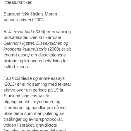
litteraturkritiker.
Stueland fekk Halldis Moren
Vesaas-prisen i 2003.
Brått revet bort
(2006) er ei samling
prosatekstar. Den kritikarroste
Gjennom kjøttet. Disseksjonen og
kroppens kulturhistorie
(2009) er eit
enormt essay om disseksjonens
historie og kroppens betydning for
kulturhistoria.
Falsk tilståelse og andre essays
(2013)
er ei rik samling med tekstar
skrive over ein periode på 19 år.
Stueland sine essay tek
utgangspunkt i røyndomen og
litteraturen, og handlar om så vidt
ulike tema som manipulering av
tilståingar og avhørsprotokollar,
volden i språket, gravdiktets
funksjon, samtalar med dei døde,