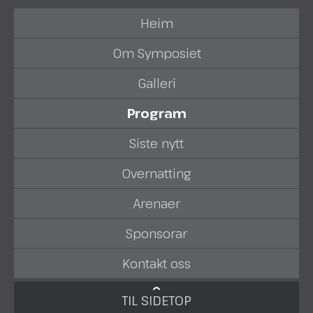
Heim
Om Symposiet
Galleri
Program
Siste nytt
Overnatting
Arenaer
Sponsorar
Kontakt oss
TIL SIDETOP