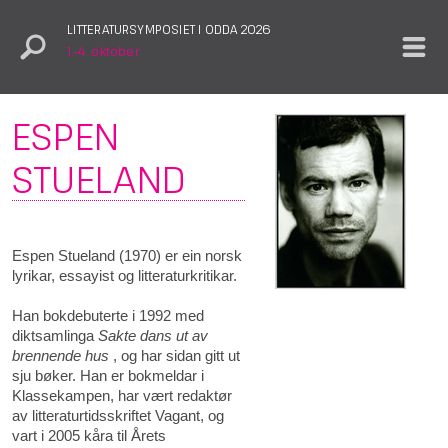
LITTERATURSYMPOSIET I ODDA 2026
1.–4. oktober
ESPEN
STUELAND
Espen Stueland (1970) er ein norsk
lyrikar, essayist og litteraturkritikar.
Han bokdebuterte i 1992 med
diktsamlinga
Sakte dans ut av
brennende hus
, og har sidan gitt ut
sju bøker. Han er bokmeldar i
Klassekampen, har vært redaktør
av litteraturtidsskriftet Vagant, og
vart i 2005 kåra til Årets