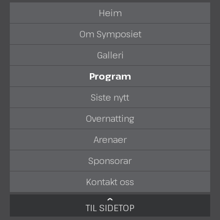
Heim
Om Symposiet
Galleri
Program
Siste nytt
Overnatting
Arenaer
Sponsorar
Kontakt oss
TIL SIDETOP