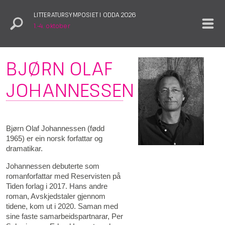
LITTERATURSYMPOSIET I ODDA 2026
1.–4. oktober
BJØRN OLAF
JOHANNESSEN
Bjørn Olaf Johannessen (fødd
1965) er ein norsk forfattar og
dramatikar.
Johannessen debuterte som
romanforfattar med Reservisten på
Tiden forlag i 2017. Hans andre
roman, Avskjedstaler gjennom
tidene, kom ut i 2020. Saman med
sine faste samarbeidspartnarar, Per