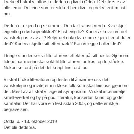
I veke 41 skal vi utforske døden og livet i Odda. Det største av
alle tema. Det eine som er sikkert her i livet og det vi veit minst
om.
​Døden er ukjend og skummel. Den tar fra oss verda. Kva skjer
eigentleg i dødsøyeblikket? Finst evig liv? Korleis skrive om det
vanskelegaste av alt? Betyr det noko kva som skjer etter at du er
død? Korleis skjøtte sitt ettermæle? Kan vi legge ballen død?
I tunge stunder ser vi litteraturens effekter på sitt beste. Gjennom
tidene har menneska søkt til litteraturen for trøst og forståelse.
Nokon set ord på det det knapt finst ord for.
Vi skal bruke litteraturen og festen til å nærme oss det
vanskelege og inviterer inn kloke folk som skal leie oss gjennom
det. Mest av alt skal vi lage eit symposium. Vi skal iscenesetje
smelteverket og by på god litteratur, konsertar, kunst og gode
samtalar. Det har vore ein fest sidan 2005, og dette er ikkje
begravelsen.
Odda, 9. - 13. oktober 2019
Det blir dødsbra.