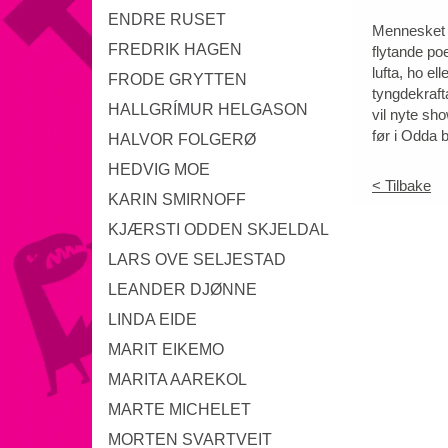
ENDRE RUSET
Mennesket b
FREDRIK HAGEN
flytande poe
lufta, ho e
FRODE GRYTTEN
tyngdekrafta
HALLGRÍMUR HELGASON
vil nyte sho
før i Odda b
HALVOR FOLGERØ
HEDVIG MOE
< Tilbake
KARIN SMIRNOFF
KJÆRSTI ODDEN SKJELDAL
LARS OVE SELJESTAD
LEANDER DJØNNE
LINDA EIDE
MARIT EIKEMO
MARITA AAREKOL
MARTE MICHELET
MORTEN SVARTVEIT