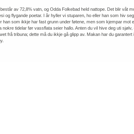
estår av 72,8% vatn, og Odda Folkebad held nattope. Det blir våt m
si og flygande poetar. I år hyller vi stuparen, ho eller han som hiv seg
ller han som ikkje har fast grunn under føtene, men som kjempar mot
 nokre tidelar før vassflata seier hallo. Anten du vil hive deg uti sjølv, 
wet frå tribuna; dette må du ikkje gå glipp av. Makan har du garantert i
y.