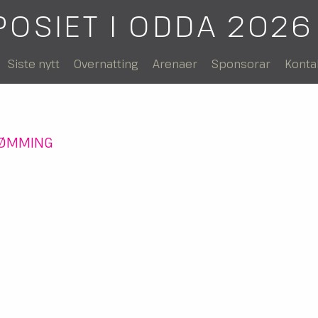
POSIET I ODDA 2026
Siste nytt
Overnatting
Arenaer
Sponsorar
Konta
ØMMING