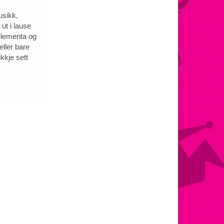
usikk,
 ut i lause
 elementa og
eller bare
kkje sett