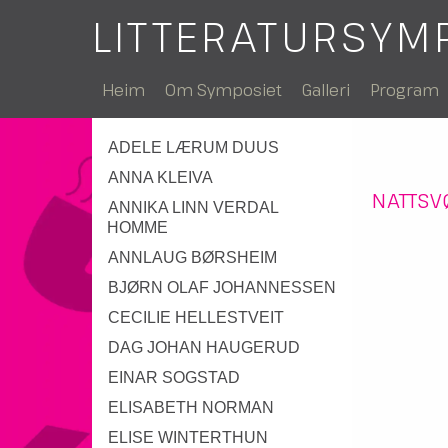
LITTERATURSYM
Heim
Om Symposiet
Galleri
Program
ADELE LÆRUM DUUS
ANNA KLEIVA
NATTSV
ANNIKA LINN VERDAL
HOMME
ANNLAUG BØRSHEIM
BJØRN OLAF JOHANNESSEN
CECILIE HELLESTVEIT
DAG JOHAN HAUGERUD
EINAR SOGSTAD
ELISABETH NORMAN
ELISE WINTERTHUN