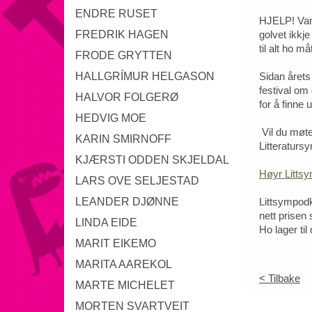
ENDRE RUSET
HJELP! Vanl
FREDRIK HAGEN
golvet ikkj
til alt ho 
FRODE GRYTTEN
HALLGRÍMUR HELGASON
Sidan årets
festival om 
HALVOR FOLGERØ
for å finne 
HEDVIG MOE
Vil du møt
KARIN SMIRNOFF
Litteraturs
KJÆRSTI ODDEN SKJELDAL
Høyr Littsy
LARS OVE SELJESTAD
LEANDER DJØNNE
Littsympodk
nett prisen 
LINDA EIDE
Ho lager ti
MARIT EIKEMO
MARITA AAREKOL
< Tilbake
MARTE MICHELET
MORTEN SVARTVEIT