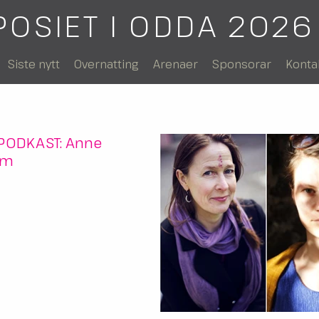
POSIET I ODDA 2026
Siste nytt
Overnatting
Arenaer
Sponsorar
Konta
MPODKAST: Anne
lm