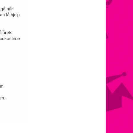
 gå når
an få hjelp
å årets
 podkastene
nn
am.