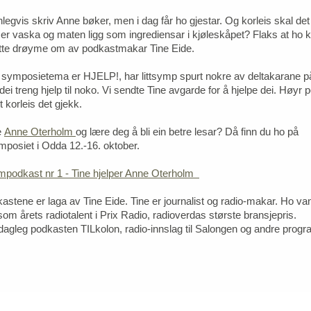
egvis skriv Anne bøker, men i dag får ho gjestar. Og korleis skal det
e er vaska og maten ligg som ingrediensar i kjøleskåpet? Flaks at ho k
måtte drøyme om av podkastmakar Tine Eide.
 symposietema er HJELP!, har littsymp spurt nokre av deltakarane p
dei treng hjelp til noko. Vi sendte Tine avgarde for å hjelpe dei. Høyr
ut korleis det gjekk.
e
Anne Oterholm
og lære deg å bli ein betre lesar? Då finn du ho på
ymposiet i Odda 12.-16. oktober.
mpodkast nr 1 - Tine hjelper Anne Oterholm
astene er laga av Tine Eide. Tine er journalist og radio-makar. Ho va
som årets radiotalent i Prix Radio, radioverdas største bransjepris.
l dagleg podkasten TILkolon, radio-innslag til Salongen og andre progr