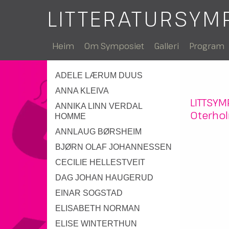
LITTERATURSYM
Heim
Om Symposiet
Galleri
Program
ADELE LÆRUM DUUS
ANNA KLEIVA
LITTSY
ANNIKA LINN VERDAL
Oterho
HOMME
ANNLAUG BØRSHEIM
BJØRN OLAF JOHANNESSEN
CECILIE HELLESTVEIT
DAG JOHAN HAUGERUD
EINAR SOGSTAD
ELISABETH NORMAN
ELISE WINTERTHUN