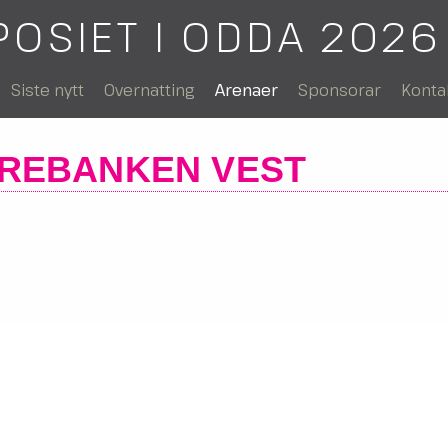
POSIET I ODDA 2026
Siste nytt
Overnatting
Arenaer
Sponsorar
Konta
REBANKEN VEST