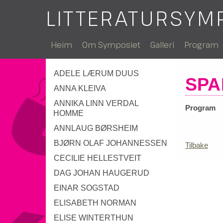
LITTERATURSYM
Heim
Om Symposiet
Galleri
Program
ADELE LÆRUM DUUS
SPA
ANNA KLEIVA
ANNIKA LINN VERDAL
Program
HOMME
ANNLAUG BØRSHEIM
BJØRN OLAF JOHANNESSEN
Tilbake
CECILIE HELLESTVEIT
DAG JOHAN HAUGERUD
EINAR SOGSTAD
ELISABETH NORMAN
ELISE WINTERTHUN