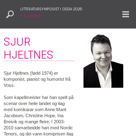
LITTERATURSYMPOSIET I ODDA 2026
1.–4. oktober
SJUR
HJELTNES
Sjur Hjeltnes (fødd 1974) er
komponist, pianist og humorist frå
Voss.
Som kapellmeister har han spelt på
scenar over heile landet og ilag
med komikarar som Anne Marit
Jacobsen, Christine Hope, Ina
Breivik og mange fleire. I 2003-
2010 samarbeidde han med Nordic
Tenors, og dei vann komiprisen ilag