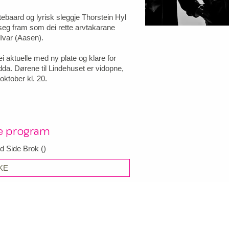
tebaard og lyrisk sleggje Thorstein Hyl
t seg fram som dei rette arvtakarane
 Ivar (Aasen).
ei aktuelle med ny plate og klare for
dda. Dørene til Lindehuset er vidopne,
 oktober kl. 20.
re program
d Side Brok
(
)
KE