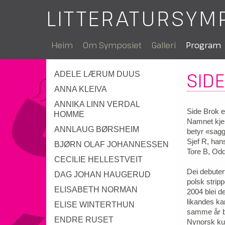
LITTERATURSYM
Heim
Om Symposiet
Galleri
Program
SID
ADELE LÆRUM DUUS
ANNA KLEIVA
ANNIKA LINN VERDAL
Side Brok e
HOMME
Namnet kjem
ANNLAUG BØRSHEIM
betyr «sag
Sjef R, hans
BJØRN OLAF JOHANNESSEN
Tore B, Od
CECILIE HELLESTVEIT
Dei debuter
DAG JOHAN HAUGERUD
polsk stripp
ELISABETH NORMAN
2004 blei de
likandes ka
ELISE WINTERTHUN
samme år bl
ENDRE RUSET
Nynorsk ku