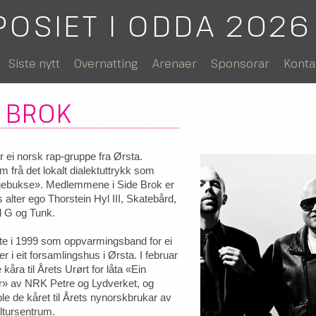
POSIET I ODDA 2026
Siste nytt
Overnatting
Arenaer
Sponsorar
Konta
E BROK
r ei norsk rap-gruppe fra Ørsta.
 frå det lokalt dialektuttrykk som
gebukse». Medlemmene i Side Brok er
 alter ego Thorstein Hyl III, Skatebård,
d G og Tunk.
te i 1999 som oppvarmingsband for ei
er i eit forsamlingshus i Ørsta. I februar
 kåra til Årets Urørt for låta «Ein
r» av NRK Petre og Lydverket, og
e de kåret til Årets nynorskbrukar av
ltursentrum.