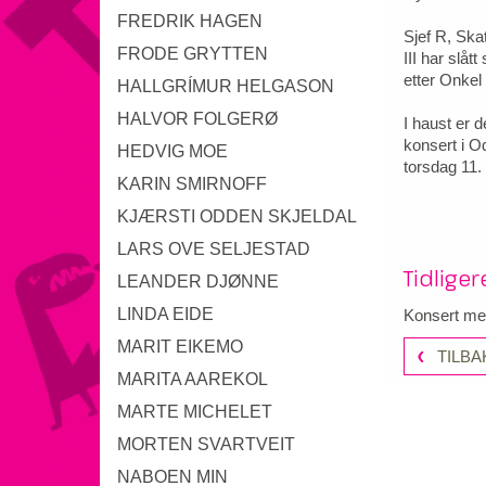
FREDRIK HAGEN
Sjef R, Ska
FRODE GRYTTEN
III har slåt
etter Onkel
HALLGRÍMUR HELGASON
HALVOR FOLGERØ
I haust er d
konsert i O
HEDVIG MOE
torsdag 11.
KARIN SMIRNOFF
KJÆRSTI ODDEN SKJELDAL
LARS OVE SELJESTAD
Tidlige
LEANDER DJØNNE
LINDA EIDE
Konsert me
MARIT EIKEMO
TILBA
MARITA AAREKOL
MARTE MICHELET
MORTEN SVARTVEIT
NABOEN MIN