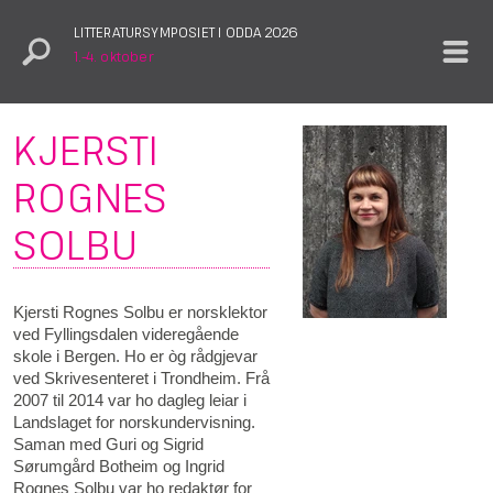
LITTERATURSYMPOSIET I ODDA 2026
1.–4. oktober
KJERSTI
ROGNES
SOLBU
Kjersti Rognes Solbu er norsklektor
ved Fyllingsdalen videregående
skole i Bergen. Ho er òg rådgjevar
ved Skrivesenteret i Trondheim. Frå
2007 til 2014 var ho dagleg leiar i
Landslaget for norskundervisning.
Saman med Guri og Sigrid
Sørumgård Botheim og Ingrid
Rognes Solbu var ho redaktør for