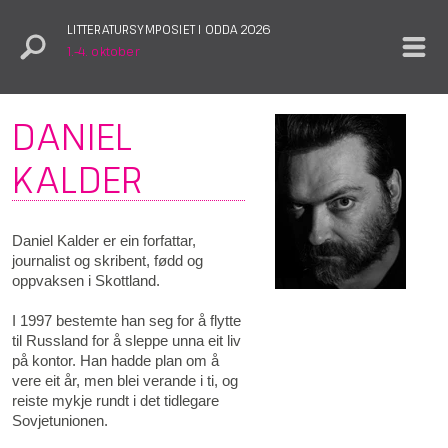
LITTERATURSYMPOSIET I ODDA 2026
1.–4. oktober
DANIEL
KALDER
Daniel Kalder er ein forfattar,
journalist og skribent, fødd og
oppvaksen i Skottland.
I 1997 bestemte han seg for å flytte
til Russland for å sleppe unna eit liv
på kontor. Han hadde plan om å
vere eit år, men blei verande i ti, og
reiste mykje rundt i det tidlegare
Sovjetunionen.