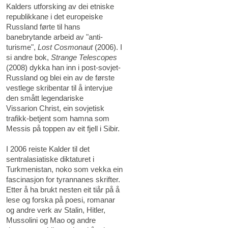
Kalders utforsking av dei etniske
republikkane i det europeiske
Russland førte til hans
banebrytande arbeid av "anti-
turisme",
Lost Cosmonaut
(2006). I
si andre bok,
Strange Telescopes
(2008) dykka han inn i post-sovjet-
Russland og blei ein av de første
vestlege skribentar til å intervjue
den smått legendariske
Vissarion Christ, ein sovjetisk
trafikk-betjent som hamna som
Messis på toppen av eit fjell i Sibir.
I 2006 reiste Kalder til det
sentralasiatiske diktaturet i
Turkmenistan, noko som vekka ein
fascinasjon for tyrannanes skrifter.
Etter å ha brukt nesten eit tiår på å
lese og forska på poesi, romanar
og andre verk av Stalin, Hitler,
Mussolini og Mao og andre