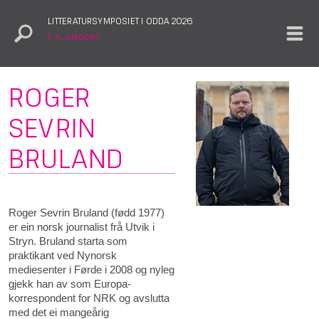
LITTERATURSYMPOSIET I ODDA 2026
1.–4. oktober
ROGER
SEVRIN
BRULAND
Roger Sevrin Bruland (fødd 1977)
er ein norsk journalist frå Utvik i
Stryn. Bruland starta som
praktikant ved Nynorsk
mediesenter i Førde i 2008 og nyleg
gjekk han av som Europa-
korrespondent for NRK og avslutta
med det ei mangeårig