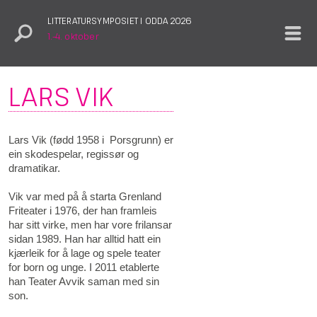
LITTERATURSYMPOSIET I ODDA 2026
1.–4. oktober
LARS VIK
Lars Vik (fødd 1958 i Porsgrunn) er
ein skodespelar, regissør og
dramatikar.
Vik var med på å starta Grenland
Friteater i 1976, der han framleis
har sitt virke, men har vore frilansar
sidan 1989. Han har alltid hatt ein
kjærleik for å lage og spele teater
for born og unge. I 2011 etablerte
han Teater Avvik saman med sin
son.