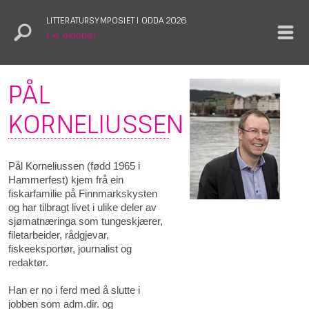
LITTERATURSYMPOSIET I ODDA 2026
1.–4. oktober
PÅL
KORNELIUSSEN
Pål Korneliussen (fødd 1965 i
Hammerfest) kjem frå ein
fiskarfamilie på Finnmarkskysten
og har tilbragt livet i ulike deler av
sjømatnæringa som tungeskjærer,
filetarbeider, rådgjevar,
fiskeeksportør, journalist og
redaktør.
Han er no i ferd med å slutte i
jobben som adm.dir. og