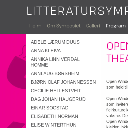
LITTERATURSYM
Heim
Om Symposiet
Galleri
Program
OPE
ADELE LÆRUM DUUS
ANNA KLEIVA
THE
ANNIKA LINN VERDAL
HOMME
ANNLAUG BØRSHEIM
Open Window
BJØRN OLAF JOHANNESSEN
som held til
CECILIE HELLESTVEIT
Open Windo
DAG JOHAN HAUGERUD
som invitere
EINAR SOGSTAD
fleirkulture
vaksne. Det
ELISABETH NORMAN
Open Window
ELISE WINTERTHUN
kjelder, ink