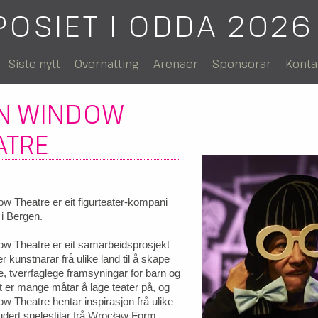
POSIET I ODDA 2026
Siste nytt
Overnatting
Arenaer
Sponsorar
Konta
N WINDOW
ATRE
 Theatre er eit figurteater-kompani
 i Bergen.
w Theatre er eit samarbeidsprosjekt
r kunstnarar frå ulike land til å skape
lle, tverrfaglege framsyningar for barn og
 er mange måtar å lage teater på, og
 Theatre hentar inspirasjon frå ulike
ludert spelestilar frå Wrocław Form