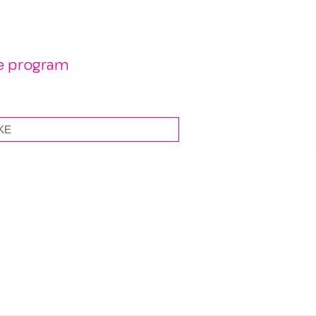
re program
KE