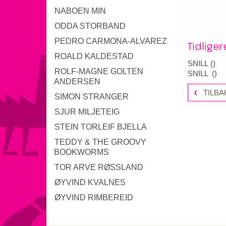
NABOEN MIN
ODDA STORBAND
PEDRO CARMONA-ALVAREZ
Tidlige
ROALD KALDESTAD
SNILL
(
)
ROLF-MAGNE GOLTEN
SNILL
(
)
ANDERSEN
TILBA
SIMON STRANGER
SJUR MILJETEIG
STEIN TORLEIF BJELLA
TEDDY & THE GROOVY
BOOKWORMS
TOR ARVE RØSSLAND
ØYVIND KVALNES
ØYVIND RIMBEREID