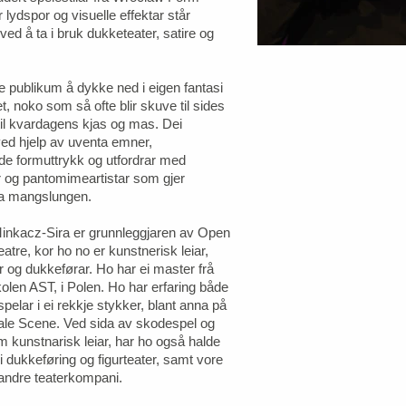
 lydspor og visuelle effektar står
 ved å ta i bruk dukketeater, satire og
pe publikum å dykke ned i eigen fantasi
et, noko som så ofte blir skuve til sides
il kvardagens kjas og mas. Dei
ved hjelp av uventa emner,
e formuttrykk og utfordrar med
 og pantomimeartistar som gjer
a mangslungen.
inkacz-Sira er grunnleggjaren av Open
tre, kor ho no er kunstnerisk leiar,
 og dukkeførar. Ho har ei master frå
olen AST, i Polen. Ho har erfaring både
elar i ei rekkje stykker, blant anna på
ale Scene. Ved sida av skodespel og
m kunstnarisk leiar, har ho også halde
 dukkeføring og figurteater, samt vore
r andre teaterkompani.