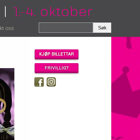
|
1.–4. oktober
kt oss