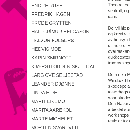
Theatre, der
ENDRE RUSET
sentralt, og
FREDRIK HAGEN
dans.
FRODE GRYTTEN
Dei vil hjel
HALLGRÍMUR HELGASON
og kreativit
av hensyn t
HALVOR FOLGERØ
stimulerer 
HEDVIG MOE
overraskand
dukketeater
KARIN SMIRNOFF
framsyning
KJÆRSTI ODDEN SKJELDAL
Dominika M
LARS OVE SELJESTAD
Window Thea
LEANDER DJØNNE
skodespelar
teaterhøgsk
LINDA EIDE
som skodesp
MARIT EIKEMO
Den Nation
arbeidet so
MARITA AAREKOL
workshops i
MARTE MICHELET
rettleiar fo
MORTEN SVARTVEIT