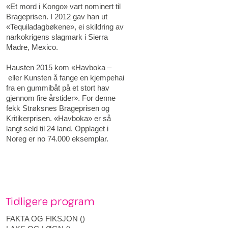
«Et mord i Kongo» vart nominert til
Brageprisen. I 2012 gav han ut
«Tequiladagbøkene», ei skildring av
narkokrigens slagmark i Sierra
Madre, Mexico.
Hausten 2015 kom «Havboka –
eller Kunsten å fange en kjempehai
fra en gummibåt på et stort hav
gjennom fire årstider». For denne
fekk Strøksnes Brageprisen og
Kritikerprisen. «Havboka» er så
langt seld til 24 land. Opplaget i
Noreg er no 74.000 eksemplar.
Tidligere program
FAKTA OG FIKSJON
(
)