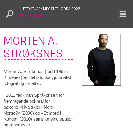
LITTERATURSYMPOSIET I ODDA 2026
1.–4. oktober
MORTEN A.
STRØKSNES
Morten A. Strøksnes (fødd 1965 i
Kirkenes) er idéhistorikar, journalist,
fotograf og forfattar.
I 2011 fekk han Språkprisen for
fremragande bokmål for
bøkene «Hva skjer i Nord-
Norge?» (2006) og «Et mord i
Kongo» (2010) samt for sine spalter
og reportasjer.