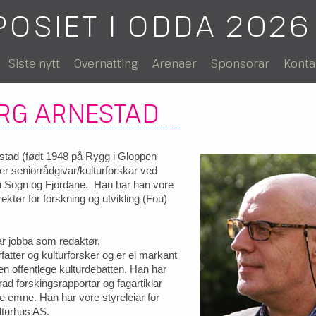
POSIET I ODDA 2026
Siste nytt
Overnatting
Arenaer
Sponsorar
Konta
RG ARNESTAD
stad (født 1948 på Rygg i Gloppen
 seniorrådgivar/kulturforskar ved
i Sogn og Fjordane. Han har han vore
ektør for forskning og utvikling (Fou)
r jobba som redaktør,
fatter og kulturforsker og er ei markant
n offentlege kulturdebatten. Han har
 rad forskingsrapportar og fagartiklar
le emne. Han har vore styreleiar for
lturhus AS.