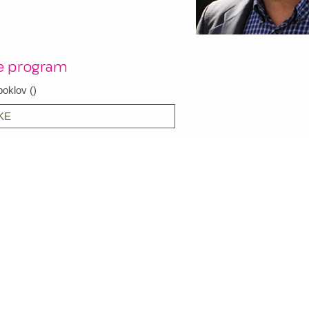
re program
boklov
(
)
KE