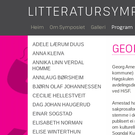
LITTERATURSYM
Heim
Om Symposiet
Galleri
Program
GEO
ADELE LÆRUM DUUS
ANNA KLEIVA
ANNIKA LINN VERDAL
Georg Arne
HOMME
kommune) er
ANNLAUG BØRSHEIM
Høgskulen 
avdelingsdir
BJØRN OLAF JOHANNESSEN
ved HiSF.
CECILIE HELLESTVEIT
Arnestad ha
DAG JOHAN HAUGERUD
sakprosafor
EINAR SOGSTAD
stemme i de
publisert ei
ELISABETH NORMAN
om kulturel
ELISE WINTERTHUN
Sogndal Ku