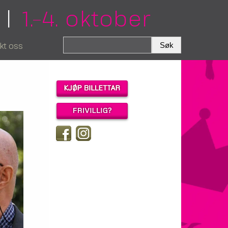
|
1.–4. oktober
kt oss