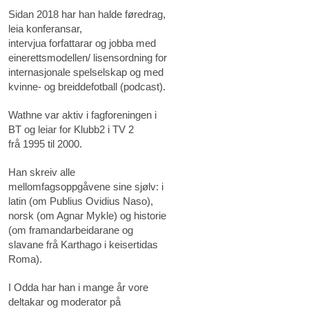
Sidan 2018 har han halde føredrag,
leia konferansar,
intervjua forfattarar og jobba med
einerettsmodellen/ lisensordning for
internasjonale spelselskap og med
kvinne- og breiddefotball (podcast).
Wathne var aktiv i fagforeningen i
BT og leiar for Klubb2 i TV 2
frå 1995 til 2000.
Han skreiv alle
mellomfagsoppgåvene sine sjølv: i
latin (om Publius Ovidius Naso),
norsk (om Agnar Mykle) og historie
(om framandarbeidarane og
slavane frå Karthago i keisertidas
Roma).
I Odda har han i mange år vore
deltakar og moderator på