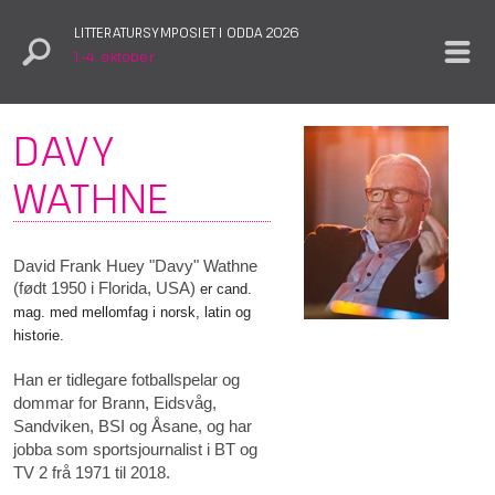
LITTERATURSYMPOSIET I ODDA 2026
1.–4. oktober
DAVY
WATHNE
David Frank Huey "Davy" Wathne
(født 1950 i Florida, USA)
er cand.
mag. med mellomfag i norsk, latin og
historie.
Han er tidlegare fotballspelar og
dommar for Brann, Eidsvåg,
Sandviken, BSI og Åsane, og har
jobba som sportsjournalist i BT og
TV 2 frå 1971 til 2018.