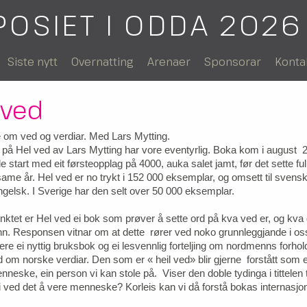
POSIET I ODDA 2026
Siste nytt
Overnatting
Arenaer
Sponsorar
Konta
 ved
 om ved og verdiar. Med Lars Mytting.
å Hel ved av Lars Mytting har vore eventyrlig. Boka kom i august 
ille start med eit førsteopplag på 4000, auka salet jamt, før det sette full 
me år. Hel ved er no trykt i 152 000 eksemplar, og omsett til svensk,
gelsk. I Sverige har den selt over 50 000 eksemplar.
nktet er Hel ved ei bok som prøver å sette ord på kva ved er, og kva
n. Responsen vitnar om at dette rører ved noko grunnleggjande i oss
å vere ei nyttig bruksbok og ei lesvennlig forteljing om nordmenns forhold
 om norske verdiar. Den som er « heil ved» blir gjerne forstått som ei
neske, ein person vi kan stole på. Viser den doble tydinga i tittelen ti
 ved det å vere menneske? Korleis kan vi då forstå bokas internasjo