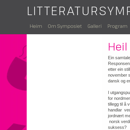
LITTERATURSYM
Heim
Om Symposiet
Galleri
Program
Heil
Ein samtale
Responsen p
etter ein st
november sa
dansk og en
I utgangspu
for nordmen
tillegg til 
handlar ved
jordnært men
norsk verdi
suksess?