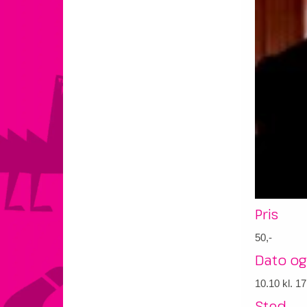
Pris
50,-
Dato og
10.10
kl. 17
Sted