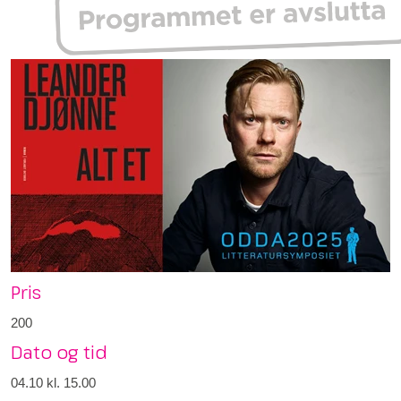
Pris
200
Dato og tid
04.10
kl. 15.00