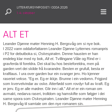
LITTERATURSYMPOSIET I ODDA 2026
1.–4. oktober
ALT ET
Leander Djønne møter Henning H. Bergsvåg om si nye bok.
I 2022 vann oddaforfattaren Leander Djønne Lytternes romanpris
i P2 for debutboka si,
Oskespiralen
. Denne hausten er han
endeleg klar med ny bok,
Alt et
. Tvillingane Våle og Rind er i
gravferda til foreldra. Dei skal bu hos besteforeldra, men på
garden vert dei skilde frå kvarandre. Besten er grufull, besta er
kraftlaus. I ura over garden bur ein svanger jerv. Ho kjenner
raseriet vekse. “Eg er. Eg er ikkje. Brunne i ein vedomn. Frigjord
som kvervelvindar av oske. Atterfødd som rovdyr full av kraft. Eg
er jerv. Eg er alle mødrer. Glir inn i alt.”
Alt et
er ein roman om
avmakt, nedarva raseri, trolldom og hamskifte som følgjer i dei
same spora som
Oskespiralen
. Leander Djønne møter Henning
H. Bergsvåg til samtale om den nye romanen sin.