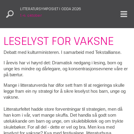
LITTERATURSYMPOSIET I ODDA 2026
1.–4. oktober
LESELYST FOR VAKSNE
Debatt med kulturministeren. I samarbeid med Tekstallianse.
I årevis har vi høyrd det: Dramatisk nedgang i lesing, born og
unge les mindre og dårlegare, og konsentrasjonsevnene våre er
på bærtur.
Mange i litteraturverda har difor sett fram til at regjeringa skulle
legge fram ein ny strategi for å sikre leselyst hos barn, unge og
vaksne.
Litteraturfeltet hadde store forventningar til strategien, men då
han kom i vår, vart mange skuffa. Det handla så godt som
utelukkande om barn og unge, om skulebibliotek og om trykte
skulebøker. For all del - dette er vel og bra. Men kva med
leselyst for vaksne? Kva med festivalane, litteraturhusa,