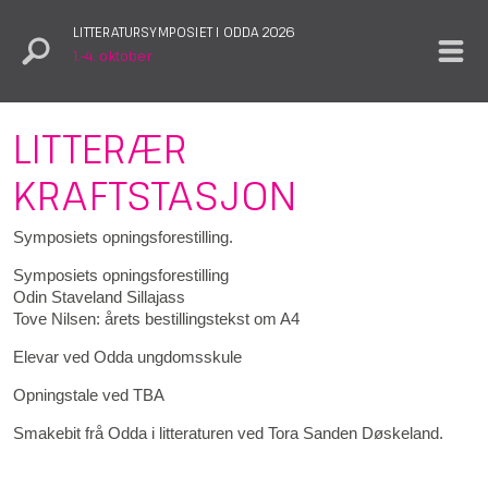
LITTERATURSYMPOSIET I ODDA 2026
1.–4. oktober
LITTERÆR
KRAFTSTASJON
Symposiets opningsforestilling.
Symposiets opningsforestilling
Odin Staveland Sillajass
Tove Nilsen: årets bestillingstekst om A4
Elevar ved Odda ungdomsskule
Opningstale ved TBA
Smakebit frå Odda i litteraturen ved Tora Sanden Døskeland.