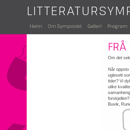
LITTERATURSYM
Heim
Om Symposiet
Galleri
Program
FRÅ
Om det seks
Når oppsto s
uglesett som
tider? Vi dy
ulike kvalit
samanheng 
forskjellen?
Buvik, Rune