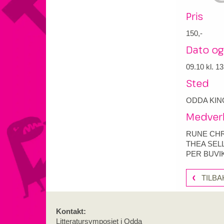
Pris
150,-
Dato og
09.10
kl. 13
Sted
ODDA KIN
Medver
RUNE CHR
THEA SEL
PER BUVI
TILBA
Kontakt:
Litteratursymposiet i Odda