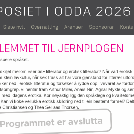
POSIET I ODDA 2026
Siste nytt
Overnatting
Arenaer
Sponsorar
Konta
 LEMMET TIL JERNPLOGEN
uelle språket.
kiljet mellom «seriøs» litteratur og erotisk litteratur? Når vart erotisk l
 klein lavkultur, når sex trass alt har vore gjenstand for litterær utforsk
kker ned i erotisk litteratur og forsøker å rydde opp i virvaret av for
etsomgrep. vi hentar fram Arthur Miller, Anaïs Nin, Agnar Mykle og ser 
med dagens erotika. Kor nøyaktig ligg den språklege og kvalitetsm
 Kan vi koke vellukka erotisk skildring ned til ein bestemt formel? Del
 Christiansen og Thea Selliaas Thorsen.