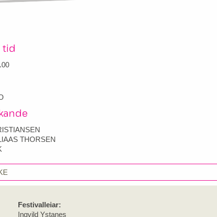
 tid
.00
O
kande
ISTIANSEN
LIAAS THORSEN
K
KE
Festivalleiar:
Ingvild Ystanes