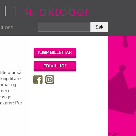
|
1.–4. oktober
kt oss
itteratur så
ing til alle
dommar og
dei i
essige
takarar: Per