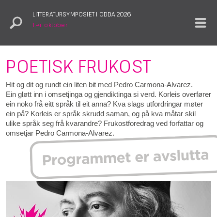
LITTERATURSYMPOSIET I ODDA 2026
1.–4. oktober
POETISK FRUKOST
Hit og dit og rundt ein liten bit med Pedro Carmona-Alvarez.
Ein gløtt inn i omsetjinga og gjendiktinga si verd. Korleis overfører
ein noko frå eitt språk til eit anna? Kva slags utfordringar møter
ein på? Korleis er språk skrudd saman, og på kva måtar skil
ulike språk seg frå kvarandre? Frukostforedrag ved forfattar og
omsetjar Pedro Carmona-Alvarez.