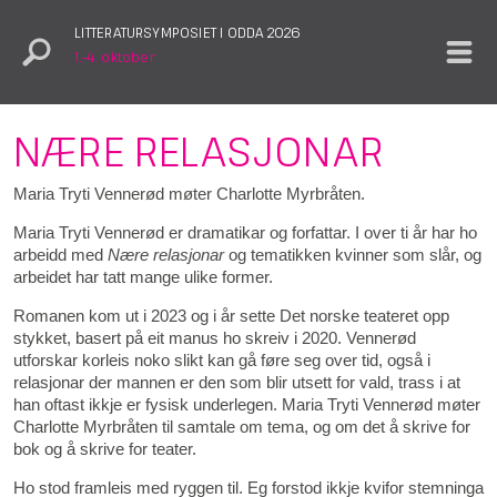
LITTERATURSYMPOSIET I ODDA 2026
1.–4. oktober
NÆRE RELASJONAR
Maria Tryti Vennerød møter Charlotte Myrbråten.
Maria Tryti Vennerød er dramatikar og forfattar. I over ti år har ho
arbeidd med
Nære relasjonar
og tematikken kvinner som slår, og
arbeidet har tatt mange ulike former.
Romanen kom ut i 2023 og i år sette Det norske teateret opp
stykket, basert på eit manus ho skreiv i 2020. Vennerød
utforskar korleis noko slikt kan gå føre seg over tid, også i
relasjonar der mannen er den som blir utsett for vald, trass i at
han oftast ikkje er fysisk underlegen. Maria Tryti Vennerød møter
Charlotte Myrbråten til samtale om tema, og om det å skrive for
bok og å skrive for teater.
Ho stod framleis med ryggen til. Eg forstod ikkje kvifor stemninga