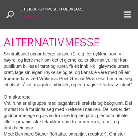
LITTERATURSYMPOSIET I ODDA 2026
1.–4. oktober
ALTERNATIVMESSE
Sentralbadet opnar begge salane i 2. etg. for nyfikne som vil
høyre, og lære meir om det vi gjerne kaller alternativt. Her kan
publikum bli lese i tarot og runer, få eit innblikk i gløymde urters
kraft, lage sin eigen røykelse og te, og kanskje vere med på ein
trommedans ved Vråliruna. Poet Gunnar Wærness har med seg
eit utval frå sitt magiske bibliotek, og er "magisk studieassistent".
Om aktørane:
Vråliruna er ei gruppe med paganistisk praksis og bakgrunn. Dei
møtast for å forbinda seg med kreftene i naturen. Dei søker det
guddommelege og arven fra sine forgjengarar, gjennom rituale
eller sjamanistiske teknikkar som trommereiser, runer, og
årstidsfeiringar.
Med: Bernhard Stäber (forfattar, omsetjar, redaktør), Christer