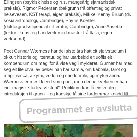
Ellingsen (psykisk helse og rus, mangeårig sjamanistisk
praksis), Rigmor Pedersen (bakgrunn frå offentleg og privat
helsevesen, KST terapi, eigen praksis), Mikkel Kenny Bruun (dr. i
sosialantropologi, Cambridge), Phyllis Koehler
(doktorgradsstipendiat i litteratur, Cambridge), Anne Aasebø
(lektor i kunst og handverk med master frå Italia, eigen
verksemd).
Poet Gunnar Wærness har dei siste åra hatt eit sjølvstudium i
okkult historie og litteratur, og har utarbeidd eit uoffisielt
kompendium om magi for å vise veg i mylderet. Gunnar har med
seg eit lite utval av bøker han har samla, om kabbala, tarot og
magi, wicca, alkymi, vodou og candomble, og mykje anna.
Wærness er mest kjend som poet, men denne kvelden er han
ein "magisk studieassistent". Publikum kan få ein venleg
introduksjon til grunn - og kanskje få sine fordommar knadd litt.