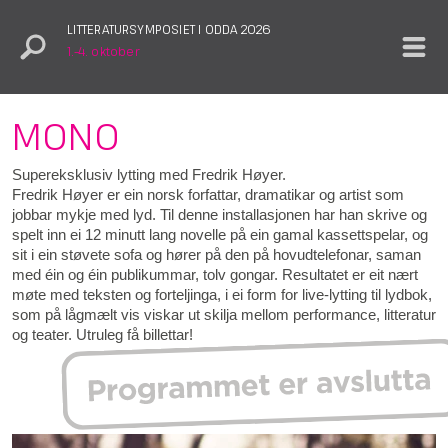
LITTERATURSYMPOSIET I ODDA 2026
1.–4. oktober
MONO
Supereksklusiv lytting med Fredrik Høyer.
Fredrik Høyer er ein norsk forfattar, dramatikar og artist som
jobbar mykje med lyd. Til denne installasjonen har han skrive og
spelt inn ei 12 minutt lang novelle på ein gamal kassettspelar, og
sit i ein støvete sofa og hører på den på hovudtelefonar, saman
med éin og éin publikummar, tolv gongar. Resultatet er eit nært
møte med teksten og forteljinga, i ei form for live-lytting til lydbok,
som på lågmælt vis viskar ut skilja mellom performance, litteratur
og teater. Utruleg få billettar!