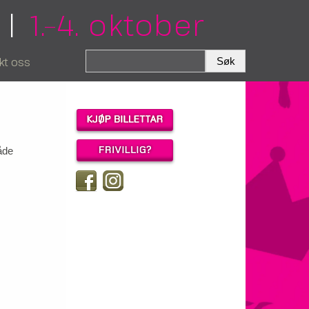
|
1.–4. oktober
kt oss
både