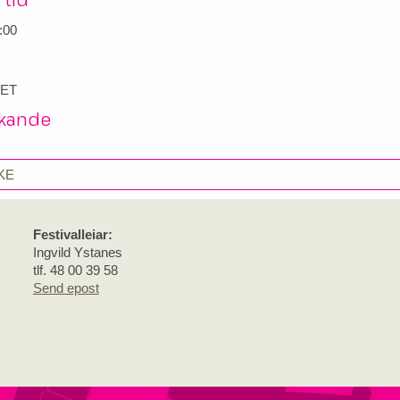
:00
ET
kande
KE
Festivalleiar:
Ingvild Ystanes
tlf. 48 00 39 58
Send epost