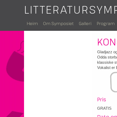
LITTERATURSYM
Heim
Om Symposiet
Galleri
Program
KON
Gladjazz o
Odda storban
klassiske s
Vokalist er
Pris
GRATIS
Dato og