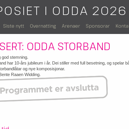
POSIET I ODDA 2026
Siste nytt
Overnatting
Arenaer
Sponsorar
Konta
SERT: ODDA STORBAND
g god stemning.
d har 10-års jubileum i år. Dei stiller med full besetning, og spelar 
torbandlåtar og nye komposisjonar.
 Bente Raaen Widding.
 tid