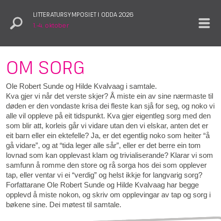
LITTERATURSYMPOSIET I ODDA 2026
1.–4. oktober
OM SORG
Ole Robert Sunde og Hilde Kvalvaag i samtale.
Kva gjer vi når det verste skjer? Å miste ein av sine nærmaste til
døden er den vondaste krisa dei fleste kan sjå for seg, og noko vi
alle vil oppleve på eit tidspunkt. Kva gjer eigentleg sorg med den
som blir att, korleis går vi vidare utan den vi elskar, anten det er
eit barn eller ein ektefelle? Ja, er det egentlig noko som heiter “å
gå vidare”, og at “tida leger alle sår”, eller er det berre ein tom
lovnad som kan opplevast klam og trivialiserande? Klarar vi som
samfunn å romme den store og rå sorga hos dei som opplever
tap, eller ventar vi ei “verdig” og helst ikkje for langvarig sorg?
Forfattarane Ole Robert Sunde og Hilde Kvalvaag har begge
opplevd å miste nokon, og skriv om opplevingar av tap og sorg i
bøkene sine. Dei møtest til samtale.