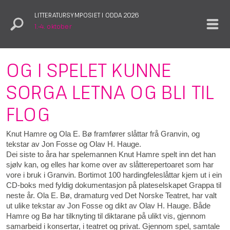
LITTERATURSYMPOSIET I ODDA 2026
1.–4. oktober
OG I SPELET KUNNE
SORGA LETNA OG BLI TIL
FLOG
Knut Hamre og Ola E. Bø framfører slåttar frå Granvin, og
tekstar av Jon Fosse og Olav H. Hauge.
Dei siste to åra har spelemannen Knut Hamre spelt inn det han
sjølv kan, og elles har kome over av slåtterepertoaret som har
vore i bruk i Granvin. Bortimot 100 hardingfeleslåttar kjem ut i ein
CD-boks med fyldig dokumentasjon på plateselskapet Grappa til
neste år. Ola E. Bø, dramaturg ved Det Norske Teatret, har valt
ut ulike tekstar av Jon Fosse og dikt av Olav H. Hauge. Både
Hamre og Bø har tilknyting til diktarane på ulikt vis, gjennom
samarbeid i konsertar, i teatret og privat. Gjennom spel, samtale