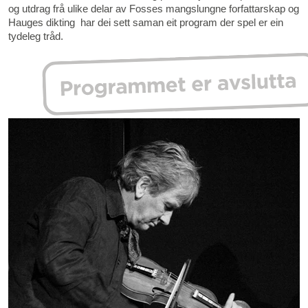
og utdrag frå ulike delar av Fosses mangslungne forfattarskap og
Hauges dikting har dei sett saman eit program der spel er ein
tydeleg tråd.