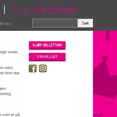
|
1.–4. oktober
kt oss
lege verda.
ein veks
 kan leve opp
kjem
erkeleg
n
ar som er på