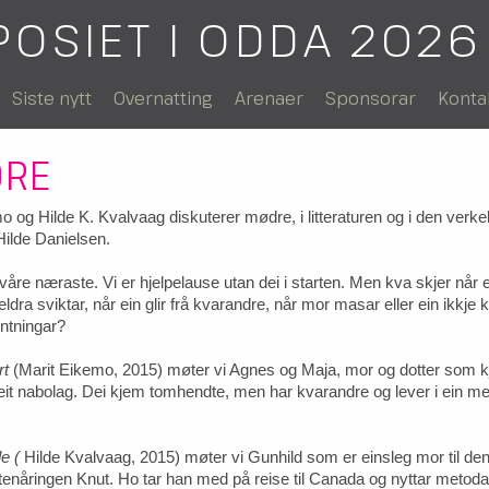
POSIET I ODDA 2026
Siste nytt
Overnatting
Arenaer
Sponsorar
Konta
RE
o og Hilde K. Kvalvaag diskuterer mødre, i litteraturen og i den verke
Hilde Danielsen.
 våre næraste. Vi er hjelpelause utan dei i starten. Men kva skjer når 
eldra sviktar, når ein glir frå kvarandre, når mor masar eller ein ikkje
ventningar?
rt
(Marit Eikemo, 2015) møter vi Agnes og Maja, mor og dotter som 
il eit nabolag. Dei kjem tomhendte, men har kvarandre og lever i ein m
le (
Hilde Kvalvaag, 2015) møter vi Gunhild som er einsleg mor til de
tenåringen Knut. Ho tar han med på reise til Canada og nyttar metod