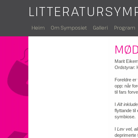
LITTERATURSYM
Heim
Om Symposiet
Galleri
Program
MØD
Marit Eikem
Ordstyrar: 
Foreldre er
opp: når for
til fars for
I
Alt inklude
flyttande t
symbiose.
I
Lev vel, al
deprimerte 