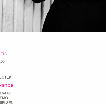
 tid
:00
LIOTEK
kande
ALVAAG
KEMO
NIELSEN