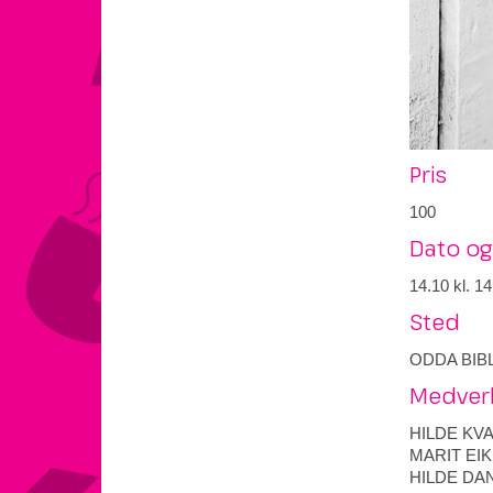
Pris
100
Dato og
14.10
kl. 14
Sted
ODDA BIB
Medver
HILDE KV
MARIT EI
HILDE DA