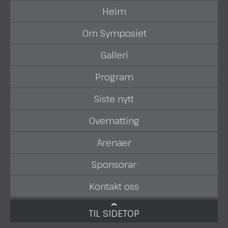
Heim
Om Symposiet
Galleri
Program
Siste nytt
Overnatting
Arenaer
Sponsorar
Kontakt oss
TIL SIDETOP