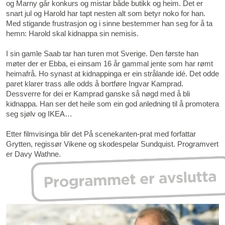
og Marny går konkurs og mistar både butikk og heim. Det er
snart jul og Harold har tapt nesten alt som betyr noko for han.
Med stigande frustrasjon og i sinne bestemmer han seg for å ta
hemn: Harold skal kidnappa sin nemisis.
I sin gamle Saab tar han turen mot Sverige. Den første han
møter der er Ebba, ei einsam 16 år gammal jente som har rømt
heimafrå. Ho synast at kidnappinga er ein strålande idé. Det odde
paret klarer trass alle odds å bortføre Ingvar Kamprad.
Dessverre for dei er Kamprad ganske så nøgd med å bli
kidnappa. Han ser det heile som ein god anledning til å promotera
seg sjølv og IKEA…
Etter filmvisinga blir det På scenekanten-prat med forfattar
Grytten, regissør Vikene og skodespelar Sundquist. Programvert
er Davy Wathne.