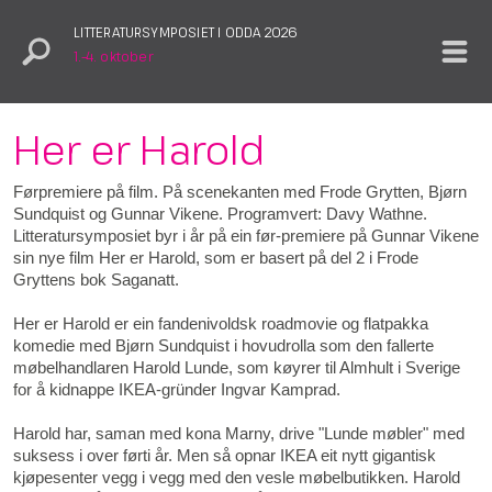
LITTERATURSYMPOSIET I ODDA 2026
1.–4. oktober
Her er Harold
Førpremiere på film. På scenekanten med Frode Grytten, Bjørn
Sundquist og Gunnar Vikene. Programvert: Davy Wathne.
Litteratursymposiet byr i år på ein før-premiere på Gunnar Vikene
sin nye film Her er Harold, som er basert på del 2 i Frode
Gryttens bok Saganatt.
Her er Harold er ein fandenivoldsk roadmovie og flatpakka
komedie med Bjørn Sundquist i hovudrolla som den fallerte
møbelhandlaren Harold Lunde, som køyrer til Almhult i Sverige
for å kidnappe IKEA-gründer Ingvar Kamprad.
Harold har, saman med kona Marny, drive "Lunde møbler" med
suksess i over førti år. Men så opnar IKEA eit nytt gigantisk
kjøpesenter vegg i vegg med den vesle møbelbutikken. Harold