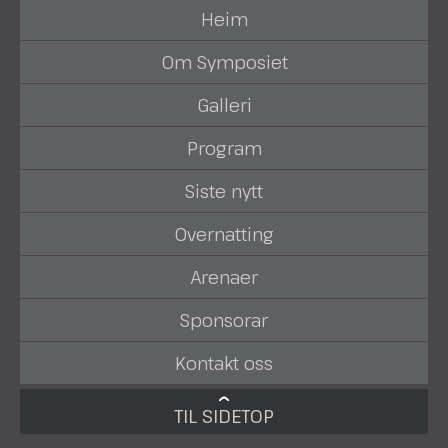
Heim
Om Symposiet
Galleri
Program
Siste nytt
Overnatting
Arenaer
Sponsorar
Kontakt oss
TIL SIDETOP