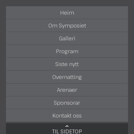
Heim
Om Symposiet
Galleri
Program
Siste nytt
Overnatting
Arenaer
Sponsorar
Kontakt oss
TIL SIDETOP