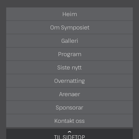
Heim
Om Symposiet
Galleri
Program
Siste nytt
Overnatting
Arenaer
Sponsorar
Kontakt oss
TIL SIDETOP