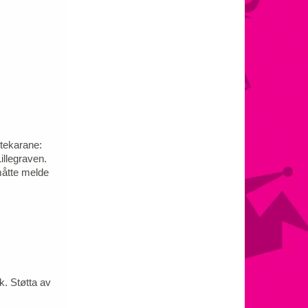
otekarane:
illegraven.
måtte melde
k. Støtta av