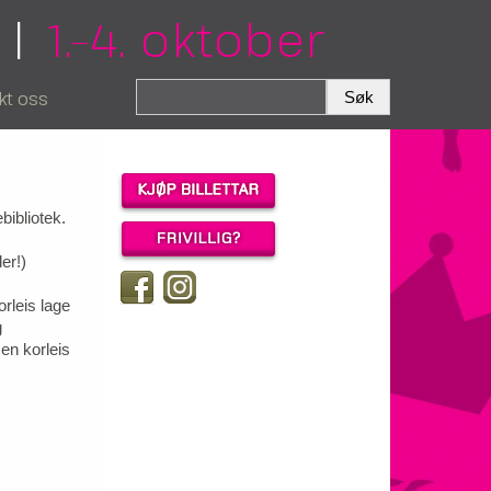
|
1.–4. oktober
kt oss
bibliotek.
er!)
orleis lage
g
men korleis