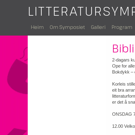
LITTERATURSYM
Heim
Om Symposiet
Galleri
Program
Bibl
2-dagars ku
Ope for alle
Bokdykk – e
Korleis sti
eit bra arra
litteraturfo
er det å s
ONSDAG 7.
12.00 Velkom