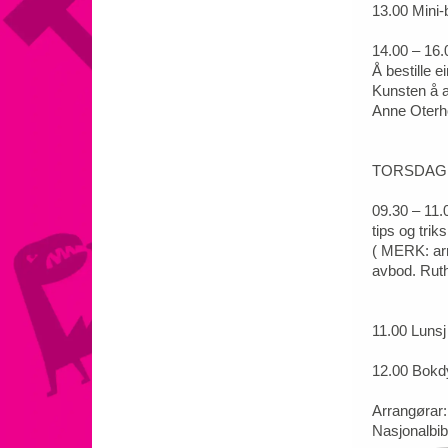
13.00 Mini
14.00 – 16.0
Å bestille e
Kunsten å a
Anne Oterho
TORSDAG 8
09.30 – 11.
tips og tri
( MERK: arr
avbod. Ruth
11.00 Lunsj
12.00 Bokdy
Arrangørar:
Nasjonalbibl