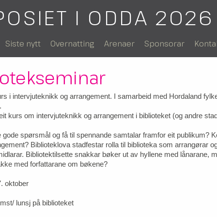
POSIET I ODDA 2026
Siste nytt
Overnatting
Arenaer
Sponsorar
Konta
iotekseminar
rs i intervjuteknikk og arrangement. I samarbeid med Hordaland fylke
.
it kurs om intervjuteknikk og arrangement i biblioteket (og andre stad
lle gode spørsmål og få til spennande samtalar framfor eit publikum? K
ngement? Biblioteklova stadfestar rolla til biblioteka som arrangørar o
rmidlarar. Bibliotektilsette snakkar bøker ut av hyllene med lånarane, 
nakke med forfattarane om bøkene?
 oktober
st/ lunsj på biblioteket