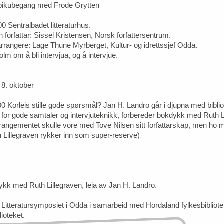
-bikubegang med Frode Grytten
0 Sentralbadet litteraturhus.
in forfattar: Sissel Kristensen, Norsk forfattersentrum.
rrangere: Lage Thune Myrberget, Kultur- og idrettssjef Odda.
lm om å bli intervjua, og å intervjue.
. oktober
00 Korleis stille gode spørsmål? Jan H. Landro går i djupna med bibli
ks for gode samtaler og intervjuteknikk, forbereder bokdykk med Ruth L
angementet skulle vore med Tove Nilsen sitt forfattarskap, men ho 
 Lillegraven rykker inn som super-reserve)
kk med Ruth Lillegraven, leia av Jan H. Landro.
 Litteratursymposiet i Odda i samarbeid med Hordaland fylkesbibliote
ioteket.