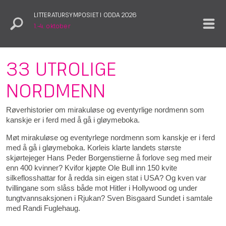
LITTERATURSYMPOSIET I ODDA 2026
1.–4. oktober
33 UTROLIGE
NORDMENN
Røverhistorier om mirakuløse og eventyrlige nordmenn som
kanskje er i ferd med å gå i gløymeboka.
Møt mirakuløse og eventyrlege nordmenn som kanskje er i ferd
med å gå i gløymeboka. Korleis klarte landets største
skjørtejeger Hans Peder Borgenstierne å forlove seg med meir
enn 400 kvinner? Kvifor kjøpte Ole Bull inn 150 kvite
silkeflosshattar for å redda sin eigen stat i USA? Og kven var
tvillingane som slåss både mot Hitler i Hollywood og under
tungtvannsaksjonen i Rjukan? Sven Bisgaard Sundet i samtale
med Randi Fuglehaug.