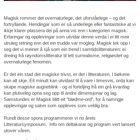
Magisk rommer det overnaturlege, det uforståelege – og det
fortryllande. Hendingar som er så underlege eller fantastiske at vi
ikkje klarer plassera dei på anna vis enn i kategorien magisk.
Erfaringar og opplevingar som utvidar denne verda i ei litt meir
utruleg retning enn det ein trudde var mogleg. Magisk tek opp i
seg det vi meiner å sjå som ein trend i samtidslitteraturen: ei
dreiing frå røyndomslitteratur til lett surrealisme, religiøsitet og
overnaturlege fenomen.
Er det éin stad det magiske trivst, er det i litteraturen. I bøkene
kan alt skje. Eit minutt kan utvidast til å vare i timesvis, orda kan
skape magiske augneblink - og ei forteljing frå ein grå kvardag
kan plutseleg opna seg opp til andre dimensjonar og lag.
Samstundes er Magisk blitt eit “blødme-ord”, for å namngje
opplevingar og saker som oppleves som veldig bra.
Rundt desse spora programmerer vi no årets
Litteratursymposium. Info om deltakarar og program vert lansert
utover våren.