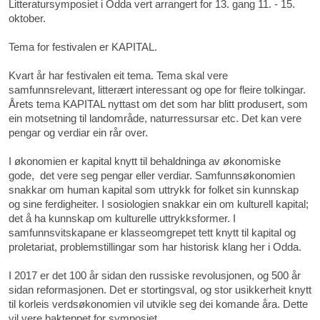
Litteratursymposiet i Odda vert arrangert for 13. gang 11. - 15.
oktober.
Tema for festivalen er KAPITAL.
Kvart år har festivalen eit tema. Tema skal vere
samfunnsrelevant, litterært interessant og ope for fleire tolkingar.
Årets tema KAPITAL nyttast om det som har blitt produsert, som
ein motsetning til landområde, naturressursar etc. Det kan vere
pengar og verdiar ein rår over.
I økonomien er kapital knytt til behaldninga av økonomiske
gode, det vere seg pengar eller verdiar. Samfunnsøkonomien
snakkar om human kapital som uttrykk for folket sin kunnskap
og sine ferdigheiter. I sosiologien snakkar ein om kulturell kapital;
det å ha kunnskap om kulturelle uttrykksformer. I
samfunnsvitskapane er klasseomgrepet tett knytt til kapital og
proletariat, problemstillingar som har historisk klang her i Odda.
I 2017 er det 100 år sidan den russiske revolusjonen, og 500 år
sidan reformasjonen. Det er stortingsval, og stor usikkerheit knytt
til korleis verdsøkonomien vil utvikle seg dei komande åra. Dette
vil vere bakteppet for symposiet.