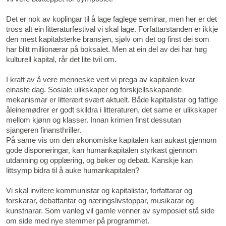
Det er nok av koplingar til å lage faglege seminar, men her er det
tross alt ein litteraturfestival vi skal lage. Forfattarstanden er ikkje
den mest kapitalsterke bransjen, sjølv om det og finst dei som
har blitt millionærar på boksalet. Men at ein del av dei har høg
kulturell kapital, rår det lite tvil om.
I kraft av å vere menneske vert vi prega av kapitalen kvar
einaste dag. Sosiale ulikskaper og forskjellsskapande
mekanismar er litterært svært aktuelt. Både kapitalistar og fattige
åleinemødrer er godt skildra i litteraturen, det same er ulikskaper
mellom kjønn og klasser. Innan krimen finst dessutan
sjangeren finansthriller.
På same vis om den økonomiske kapitalen kan aukast gjennom
gode disponeringar, kan humankapitalen styrkast gjennom
utdanning og opplæring, og bøker og debatt. Kanskje kan
littsymp bidra til å auke humankapitalen?
Vi skal invitere kommunistar og kapitalistar, forfattarar og
forskarar, debattantar og næringslivstoppar, musikarar og
kunstnarar. Som vanleg vil gamle venner av symposiet stå side
om side med nye stemmer på programmet.