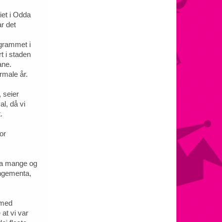
iet i Odda
r det
ogrammet i
rt i staden
lane.
ormale år.
, seier
al, då vi
t.
or
bba mange og
angementa,
 med
at vi var