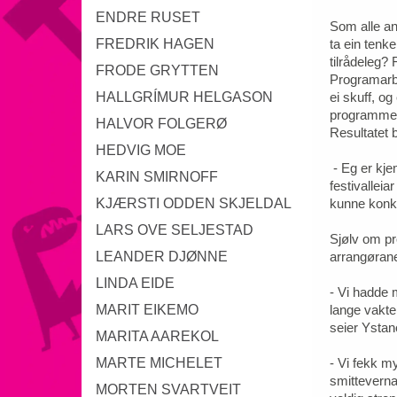
ENDRE RUSET
Som alle an
FREDRIK HAGEN
ta ein tenk
tilrådeleg?
FRODE GRYTTEN
Programarbe
HALLGRÍMUR HELGASON
ei skuff, og
programmert
HALVOR FOLGERØ
Resultatet 
HEDVIG MOE
- Eg er kjem
KARIN SMIRNOFF
festivalleia
KJÆRSTI ODDEN SKJELDAL
kunne konkl
LARS OVE SELJESTAD
Sjølv om pr
LEANDER DJØNNE
arrangørane
LINDA EIDE
- Vi hadde 
MARIT EIKEMO
lange vakter
seier Yst
MARITA AAREKOL
MARTE MICHELET
- Vi fekk m
smitteverna
MORTEN SVARTVEIT