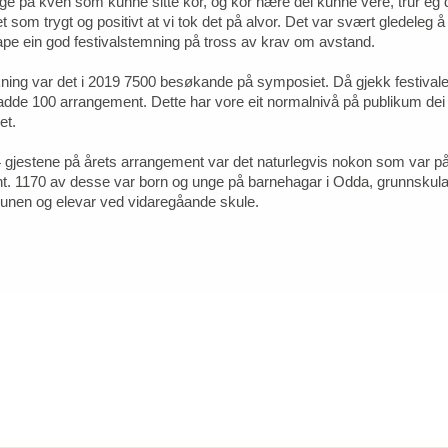
nge på kven som kunne sitte kor, og kor nære dei kunne vere, trur eg d
 som trygt og positivt at vi tok det på alvor. Det var svært gledeleg å
kape ein god festivalstemning på tross av krav om avstand.
kning var det i 2019 7500 besøkande på symposiet. Då gjekk festival
adde 100 arrangement. Dette har vore eit normalnivå på publikum dei 
et.
 gjestene på årets arrangement var det naturlegvis nokon som var 
. 1170 av desse var born og unge på barnehagar i Odda, grunnskula
unen og elevar ved vidaregåande skule.