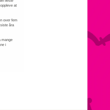
ei fleste
 oppleve at
en over fem
siste åra
på mange
ne i