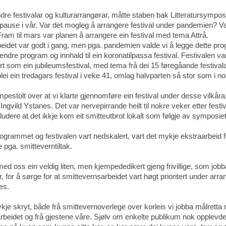
dre festivalar og kulturarrangørar, måtte staben bak Litteratursympos
epause i vår. Var det mogleg å arrangere festival under pandemien? Va
 Fram til mars var planen å arrangere ein festival med tema Attrå.
idet var godt i gang, men pga. pandemien valde vi å legge dette pr
 endre program og innhald til ein koronatilpassa festival. Festivalen va
 som ein jubileumsfestival, med tema frå dei 15 føregåande festiva
blei ein tredagars festival i veke 41, omlag halvparten så stor som i n
pestolt over at vi klarte gjennomføre ein festival under desse vilkåra
r Ingvild Ystanes. Det var nervepirrande heilt til nokre veker etter festiv
udere at det ikkje kom eit smitteutbrot lokalt som følgje av symposie
ogrammet og festivalen vart nedskalert, vart det mykje ekstraarbeid f
 pga. smitteverntiltak.
med oss ein veldig liten, men kjempededikert gjeng frivillige, som jo
, for å sørge for at smittevernsarbeidet vart høgt prioritert under arr
anes.
ykje skryt, både frå smittevernoverlege over korleis vi jobba målretta
rbeidet og frå gjestene våre. Sjølv om enkelte publikum nok opplevde 