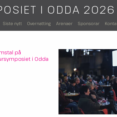
POSIET I ODDA 2026
Siste nytt
Overnatting
Arenaer
Sponsorar
Konta
mstal på
tursymposiet i Odda