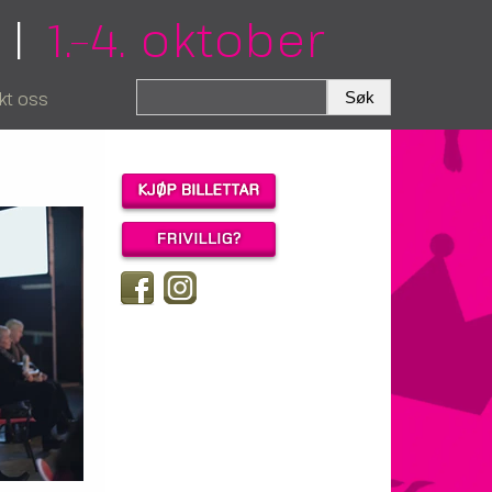
|
1.–4. oktober
kt oss