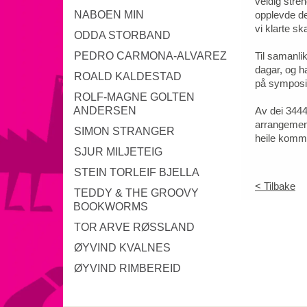
veldig stre
NABOEN MIN
opplevde det
vi klarte s
ODDA STORBAND
PEDRO CARMONA-ALVAREZ
Til samanli
dagar, og h
ROALD KALDESTAD
på symposi
ROLF-MAGNE GOLTEN
ANDERSEN
Av dei 3444
arrangement
SIMON STRANGER
heile komm
SJUR MILJETEIG
STEIN TORLEIF BJELLA
< Tilbake
TEDDY & THE GROOVY
BOOKWORMS
TOR ARVE RØSSLAND
ØYVIND KVALNES
ØYVIND RIMBEREID