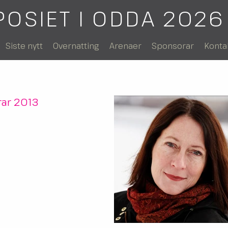
POSIET I ODDA 2026
Siste nytt
Overnatting
Arenaer
Sponsorar
Konta
rar 2013