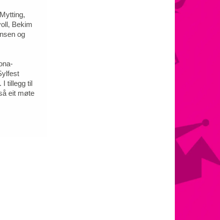
Mytting,
oll, Bekim
hnsen og
ona-
ylfest
tillegg til
så eit møte
.