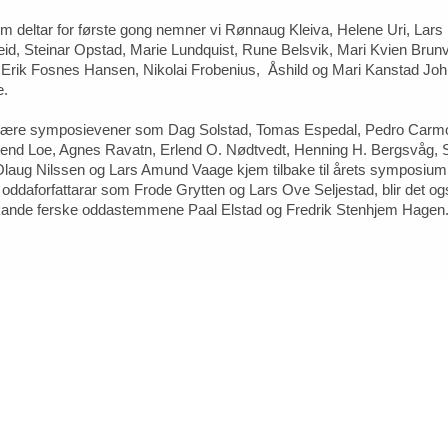
om deltar for første gong nemner vi Rønnaug Kleiva, Helene Uri, Lars 
eid, Steinar Opstad, Marie Lundquist, Rune Belsvik, Mari Kvien Brunv
 Erik Fosnes Hansen, Nikolai Frobenius, Åshild og Mari Kanstad Jo
re.
kjære symposievener som Dag Solstad, Tomas Espedal, Pedro Carm
lend Loe, Agnes Ravatn, Erlend O. Nødtvedt, Henning H. Bergsvåg, S
aug Nilssen og Lars Amund Vaage kjem tilbake til årets symposium. I 
 oddaforfattarar som Frode Grytten og Lars Ove Seljestad, blir det og
kande ferske oddastemmene Paal Elstad og Fredrik Stenhjem Hagen