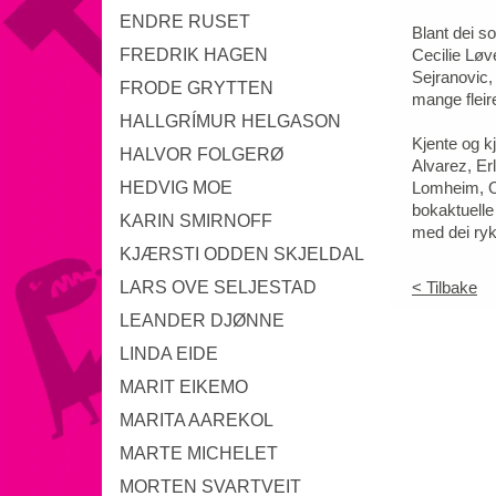
ENDRE RUSET
Blant dei s
FREDRIK HAGEN
Cecilie Løv
Sejranovic,
FRODE GRYTTEN
mange flei
HALLGRÍMUR HELGASON
Kjente og 
HALVOR FOLGERØ
Alvarez, Er
HEDVIG MOE
Lomheim, Ol
bokaktuelle
KARIN SMIRNOFF
med dei ry
KJÆRSTI ODDEN SKJELDAL
LARS OVE SELJESTAD
< Tilbake
LEANDER DJØNNE
LINDA EIDE
MARIT EIKEMO
MARITA AAREKOL
MARTE MICHELET
MORTEN SVARTVEIT