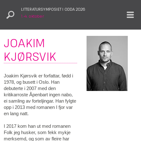
LITTERATURSYMPOSIET I ODDA 2026
1.–4. oktober
JOAKIM
KJØRSVIK
Joakim Kjørsvik er forfattar, fødd i
1978, og busett i Oslo. Han
debuterte i 2007 med den
kritikarroste Åpenbart ingen nabo,
ei samling av forteljingar. Han fylgte
opp i 2013 med romanen I fjor var
en lang natt.
I 2017 kom han ut med romanen
Folk jeg husker, som fekk mykje
merksemd, og som av fleire har