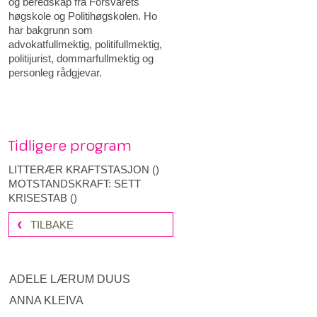
og beredskap frå Forsvarets
høgskole og Politihøgskolen. Ho
har bakgrunn som
advokatfullmektig, politifullmektig,
politijurist, dommarfullmektig og
personleg rådgjevar.
Tidligere program
LITTERÆR KRAFTSTASJON
(
)
MOTSTANDSKRAFT: SETT
KRISESTAB
(
)
TILBAKE
ADELE LÆRUM DUUS
ANNA KLEIVA