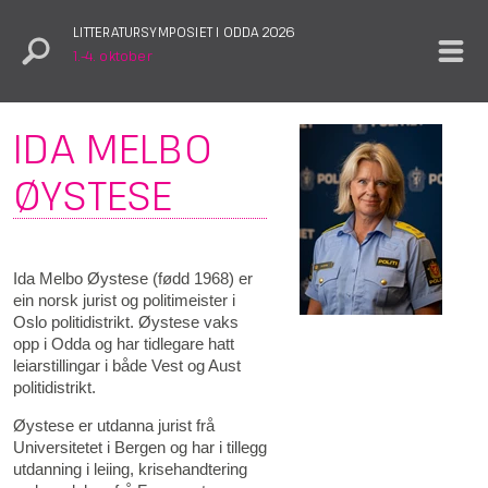
LITTERATURSYMPOSIET I ODDA 2026
1.–4. oktober
IDA MELBO
ØYSTESE
Ida Melbo Øystese (fødd 1968) er
ein norsk jurist og politimeister i
Oslo politidistrikt. Øystese vaks
opp i Odda og har tidlegare hatt
leiarstillingar i både Vest og Aust
politidistrikt.
Øystese er utdanna jurist frå
Universitetet i Bergen og har i tillegg
utdanning i leiing, krisehandtering