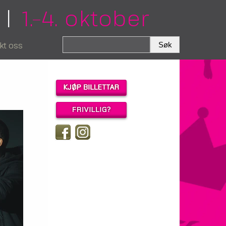
|
1.–4. oktober
kt oss