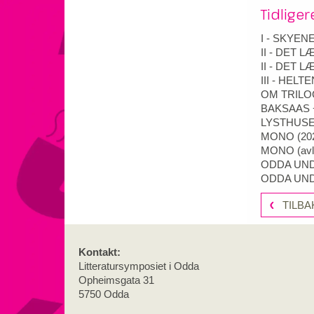
Tidlige
I - SKYEN
II - DET 
II - DET 
III - HELT
OM TRILO
BAKSAAS 
LYSTHUSET
MONO
(
20
MONO (avl
ODDA UN
ODDA UN
TILBA
Kontakt:
Litteratursymposiet i Odda
Opheimsgata 31
5750 Odda