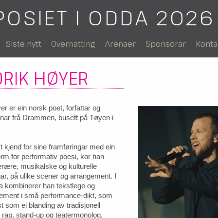
POSIET I ODDA 2026
Siste nytt
Overnatting
Arenaer
Sponsorar
Konta
DRIK HØYER
r er ein norsk poet, forfattar og
nar frå Drammen, busett på Tøyen i
 kjend for sine framføringar med ein
rm for performativ poesi, kor han
tterære, musikalske og kulturelle
, på ulike scener og arrangement. I
a kombinerer han tekstlege og
lement i små performance-dikt, som
t som ei blanding av tradisjonell
, rap, stand-up og teatermonolog.