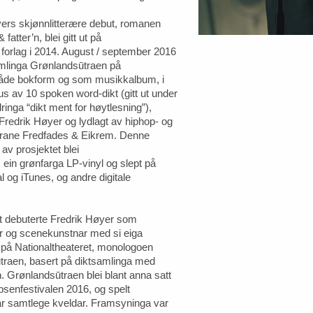
ers skjønnlitterære debut, romanen
atter’n, blei gitt ut på
orlag i 2014. August / september 2016
mlinga Grønlandsūtraen på
 både bokform og som musikkalbum, i
lus av 10 spoken word-dikt (gitt ut under
ringa “dikt ment for høytlesning”),
 Fredrik Høyer og lydlagt av hiphop- og
rane Fredfades & Eikrem. Denne
av prosjektet blei
 ein grønfarga LP-vinyl og slept på
al og iTunes, og andre digitale
 debuterte Fredrik Høyer som
r og scenekunstnar med si eiga
på Nationaltheateret, monologoen
traen, basert på diktsamlinga med
Grønlandsūtraen blei blant anna satt
bsenfestivalen 2016, og spelt
alar samtlege kveldar. Framsyninga var