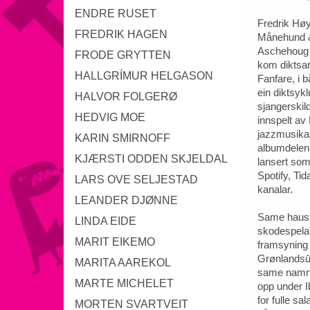
ENDRE RUSET
Fredrik Høy
FREDRIK HAGEN
Månehund & f
Aschehoug f
FRODE GRYTTEN
kom diktsa
HALLGRÍMUR HELGASON
Fanfare, i
ein diktsyk
HALVOR FOLGERØ
sjangerskild
HEDVIG MOE
innspelt av
jazzmusika
KARIN SMIRNOFF
albumdelen 
KJÆRSTI ODDEN SKJELDAL
lansert som
Spotify, Tid
LARS OVE SELJESTAD
kanalar.
LEANDER DJØNNE
Same haust
LINDA EIDE
skodespela
MARIT EIKEMO
framsyning 
Grønlandsū
MARITA AAREKOL
same namn. 
MARTE MICHELET
opp under I
for fulle s
MORTEN SVARTVEIT