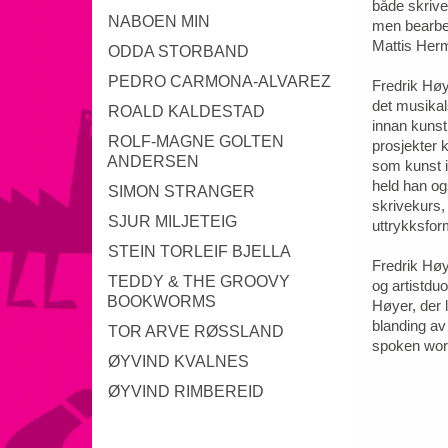
både skrive
NABOEN MIN
men bearbe
Mattis Her
ODDA STORBAND
PEDRO CARMONA-ALVAREZ
Fredrik Høy
det musikal
ROALD KALDESTAD
innan kunst
ROLF-MAGNE GOLTEN
prosjekter k
ANDERSEN
som kunst i d
held han o
SIMON STRANGER
skrivekurs,
SJUR MILJETEIG
uttrykksfor
STEIN TORLEIF BJELLA
Fredrik Høy
TEDDY & THE GROOVY
og artistdu
BOOKWORMS
Høyer, der l
blanding av
TOR ARVE RØSSLAND
spoken wor
ØYVIND KVALNES
ØYVIND RIMBEREID