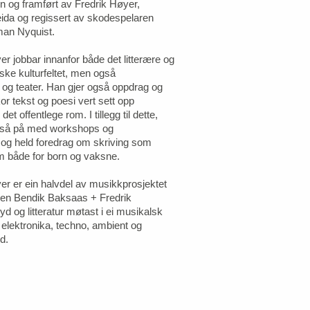
n og framført av Fredrik Høyer,
ida og regissert av skodespelaren
man Nyquist.
er jobbar innanfor både det litterære og
ske kulturfeltet, men også
 og teater. Han gjer også oppdrag og
or tekst og poesi vert sett opp
et offentlege rom. I tillegg til dette,
gså på med workshops og
 og held foredrag om skriving som
m både for born og vaksne.
er er ein halvdel av musikkprosjektet
oen Bendik Baksaas + Fredrik
yd og litteratur møtast i ei musikalsk
 elektronika, techno, ambient og
d.