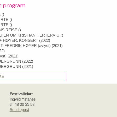
re program
E
(
)
LÆRTE
(
)
LÆRTE
(
)
ENS REISE
(
)
GIEN OM KRISTIAN HERTERVIG
(
)
+ HØYER: KONSERT
(
2022
)
: FREDRIK HØYER (avlyst)
(
2021
)
22
)
yst)
(
2021
)
DERGRUNN
(
2022
)
DERGRUNN
(
2021
)
KE
Festivalleiar:
Ingvild Ystanes
tlf. 48 00 39 58
Send epost