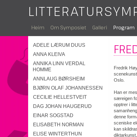
LITTERATURSYM
Heim
Om Symposiet
Galleri
Program
FRE
ADELE LÆRUM DUUS
ANNA KLEIVA
ANNIKA LINN VERDAL
Fredrik Høye
HOMME
scenekunst
ANNLAUG BØRSHEIM
Oslo.
BJØRN OLAF JOHANNESSEN
Han er mest
CECILIE HELLESTVEIT
særeigen fo
opptrer i li
DAG JOHAN HAUGERUD
samanhengar
EINAR SOGSTAD
denne form
sceniske e
ELISABETH NORMAN
kan skildras
ELISE WINTERTHUN
diktarkunst